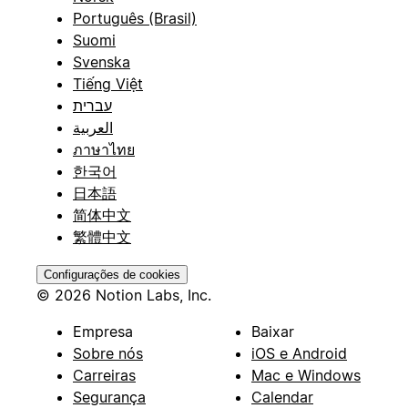
Português (Brasil)
Suomi
Svenska
Tiếng Việt
עברית
العربية
ภาษาไทย
한국어
日本語
简体中文
繁體中文
Configurações de cookies
© 2026 Notion Labs, Inc.
Empresa
Baixar
Sobre nós
iOS e Android
Carreiras
Mac e Windows
Segurança
Calendar