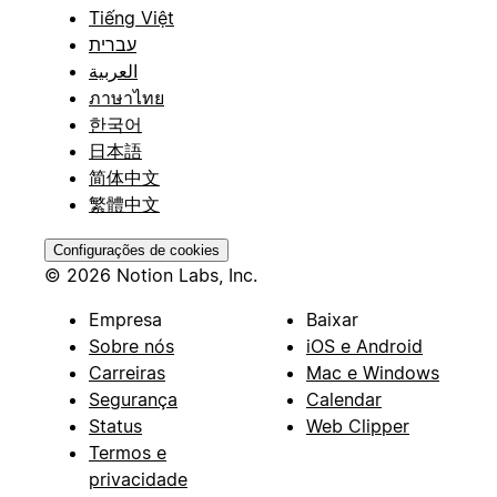
Tiếng Việt
עברית
العربية
ภาษาไทย
한국어
日本語
简体中文
繁體中文
Configurações de cookies
© 2026 Notion Labs, Inc.
Empresa
Baixar
Sobre nós
iOS e Android
Carreiras
Mac e Windows
Segurança
Calendar
Status
Web Clipper
Termos e
privacidade