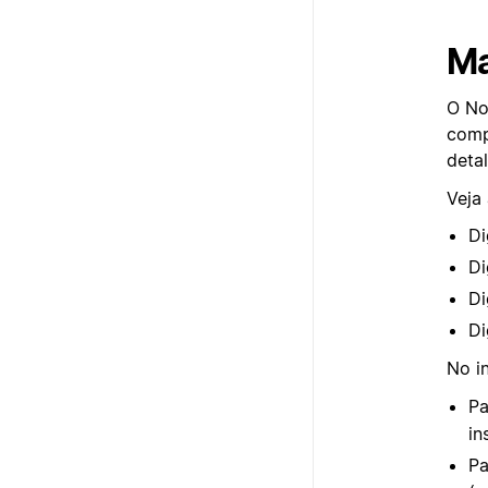
M
O No
comp
detal
Veja 
Di
Di
Di
Di
No in
Pa
in
Pa