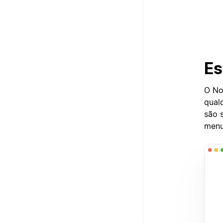
Es
O No
qual
são 
menu