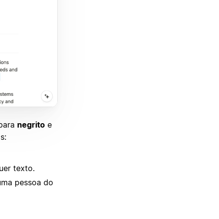
para
negrito
e
s:
er texto.
uma pessoa do