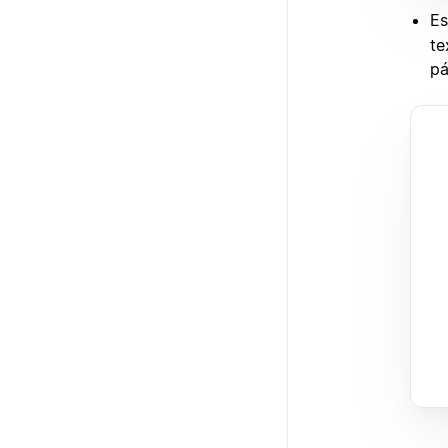
Es
te
pá