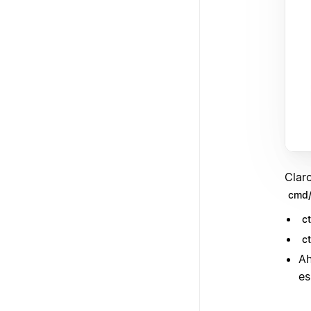
Clar
cmd/
c
c
Ah
es