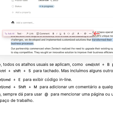
o, todos os atalhos usuais se aplicam, como
+
cmd/ctrl
B
+
+
para tachado. Mas incluímos alguns outro
ctrl
shift
S
+
para exibir código in-line.
trl/cmd
E
+
+
para adicionar um comentário a qualqu
trl/cmd
Shift
M
, sempre dá para usar
para mencionar uma página ou 
@
paço de trabalho.