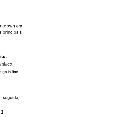
Markdown em
 principais
ito.
itálico
.
.
igo in-line
m seguida,
[]