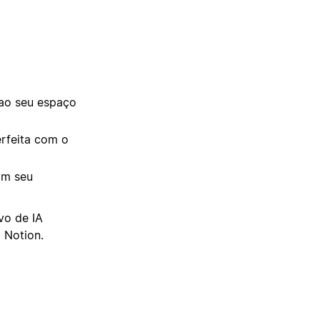
ao seu espaço
erfeita com o
om seu
vo de IA
 Notion.