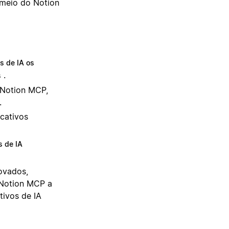
 meio do Notion
os de IA os
.
s
o Notion MCP,
.
icativos
s de IA
rovados,
 Notion MCP a
tivos de IA