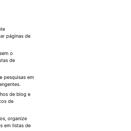
nte
iar páginas de
isem o
stas de
de pesquisas em
angentes.
nhos de blog e
cos de
dos, organize
s em listas de