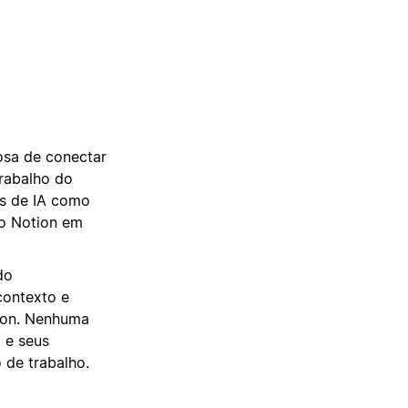
sa de conectar
trabalho do
es de IA como
do Notion em
do
contexto e
ion. Nenhuma
 e seus
 de trabalho.