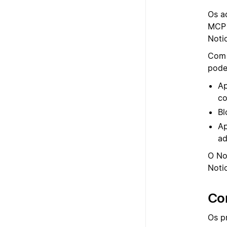
Os a
MCP 
Noti
Com 
pode
Ap
co
Bl
Ap
ad
O No
Noti
Co
Os p