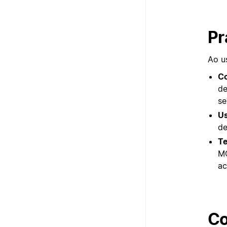
Pr
Ao u
Co
de
se
Us
de
Te
MC
ac
Co