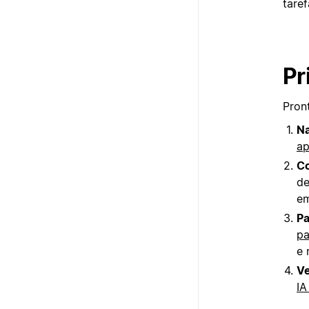
taref
Pr
Pron
Na
ap
Co
de
em
Pa
pa
e 
Ve
IA