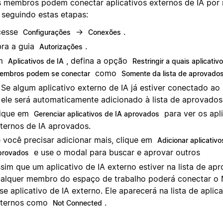
s membros podem conectar aplicativos externos de IA por
seguindo estas etapas:
cesse
→
.
Configurações
Conexões
ra a guia
.
Autorizações
m
, defina a opção
Aplicativos de IA
Restringir a quais aplicativ
como
embros podem se conectar
Somente da lista de aprovado
Se algum aplicativo externo de IA já estiver conectado a
ele será automaticamente adicionado à lista de aprovados
ique em
para ver os apl
Gerenciar aplicativos de IA aprovados
ternos de IA aprovados.
 você precisar adicionar mais, clique em
Adicionar aplicativo
e use o modal para buscar e aprovar outros
provados
sim que um aplicativo de IA externo estiver na lista de ap
alquer membro do espaço de trabalho poderá conectar o
se aplicativo de IA externo. Ele aparecerá na lista de aplica
xternos como
.
Not Connected