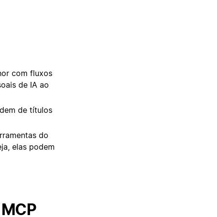
hor com fluxos
soais de IA ao
ndem de títulos
erramentas do
ja, elas podem
a MCP