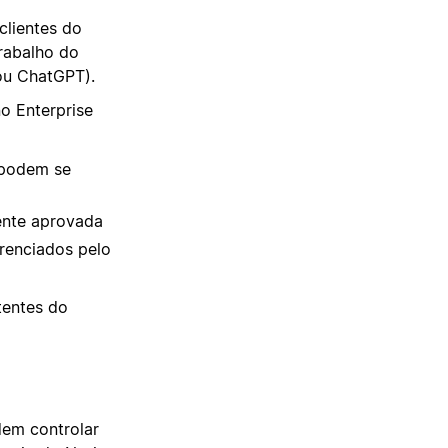
clientes do
rabalho do
ou ChatGPT).
o Enterprise
 podem se
ente aprovada
erenciados pelo
tentes do
dem controlar