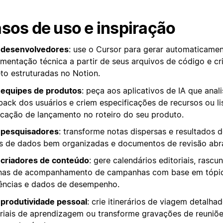
sos de uso e inspiração
 desenvolvedores
: use o Cursor para gerar automaticame
mentação técnica a partir de seus arquivos de código e cr
eto estruturadas no Notion.
 equipes de produtos
: peça aos aplicativos de IA que anal
back dos usuários e criem especificações de recursos ou li
ficação de lançamento no roteiro do seu produto.
 pesquisadores
: transforme notas dispersas e resultados 
s de dados bem organizadas e documentos de revisão abr
 criadores de conteúdo
: gere calendários editoriais, rascu
nas de acompanhamento de campanhas com base em tópi
ências e dados de desempenho.
 produtividade pessoal
: crie itinerários de viagem detalha
riais de aprendizagem ou transforme gravações de reuniõe