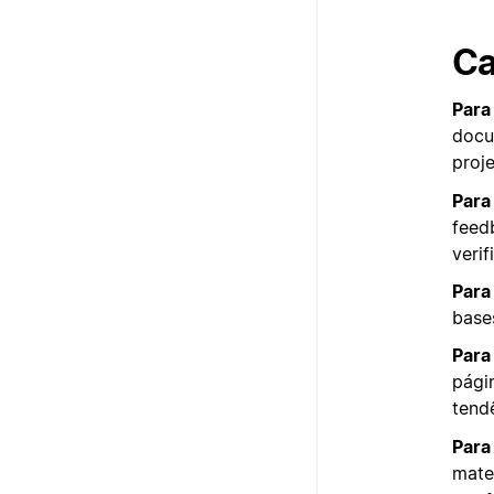
Ca
Para
docu
proj
Para
feed
veri
Para
base
Para
pági
tend
Para
mate