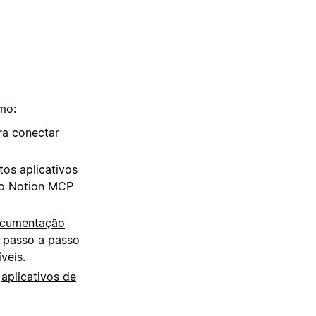
mo:
ra conectar
tos aplicativos
ao Notion MCP
cumentação
o passo a passo
veis.
e
aplicativos de