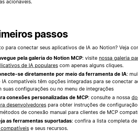
as acionáveis.
imeiros passos
to para conectar seus aplicativos de IA ao Notion? Veja co
vegue pela galeria do Notion MCP
: visite
nossa galeria pa
licativos de IA populares
com apenas alguns cliques.
necte-se diretamente por meio da ferramenta de IA
: mui
 IA compatíveis têm opções integradas para se conectar 
 suas configurações ou no menu de integrações
ra conexões personalizadas de MCP
: consulte a nossa
do
ra desenvolvedores
para obter instruções de configuraçã
métodos de conexão manual para clientes de MCP compatí
ja as ferramentas suportadas
: confira a lista completa d
 compatíveis
e seus recursos.