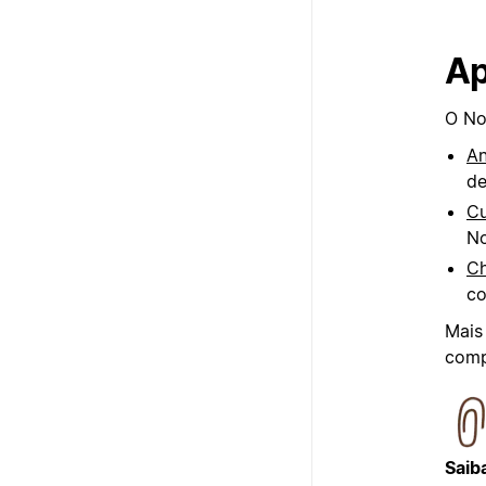
Ap
O No
An
de
Cu
No
Ch
co
Mais
comp
Saib