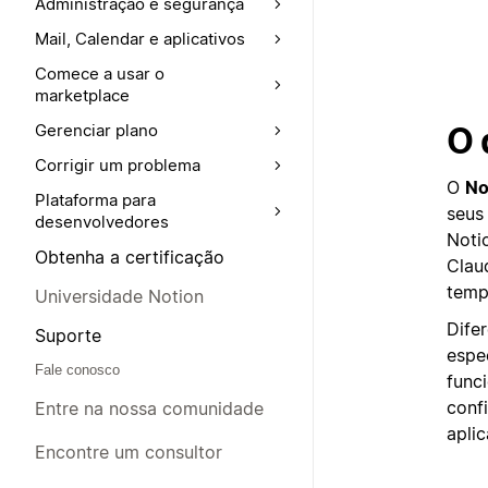
Administração e segurança
Mail, Calendar e aplicativos
Comece a usar o
marketplace
O 
Gerenciar plano
Corrigir um problema
O
No
Plataforma para
seus
desenvolvedores
Noti
Obtenha a certificação
Clau
temp
Universidade Notion
Dife
Suporte
espe
Fale conosco
func
conf
Entre na nossa comunidade
apli
Encontre um consultor