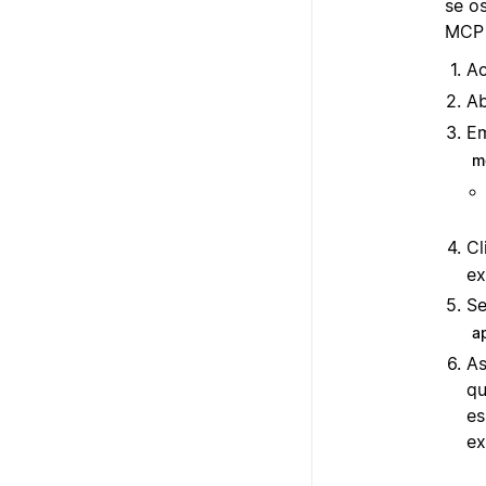
se o
MCP 
A
Ab
E
m
Cl
ex
Se
a
As
qu
es
e