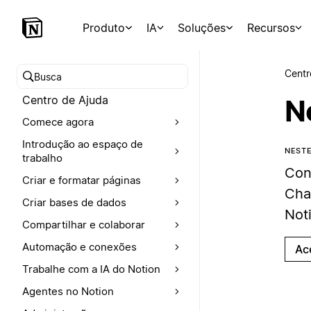
Produto
IA
Soluções
Recursos
Centr
Buscar no Centro de Ajuda
Centro de Ajuda
N
Comece agora
Introdução ao espaço de
NEST
trabalho
Con
Criar e formatar páginas
Cha
Criar bases de dados
Not
Compartilhar e colaborar
Automação e conexões
Ac
Trabalhe com a IA do Notion
Agentes no Notion