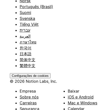
Norsk
Português (Brasil)
Suomi
Svenska
Tiếng Việt
עברית
العربية
ภาษาไทย
한국어
日本語
简体中文
繁體中文
Configurações de cookies
© 2026 Notion Labs, Inc.
Empresa
Baixar
Sobre nós
iOS e Android
Carreiras
Mac e Windows
Segurança
Calendar