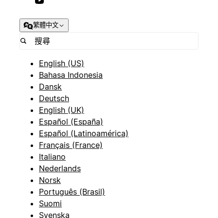
繁體中文
English (US)
Bahasa Indonesia
Dansk
Deutsch
English (UK)
Español (España)
Español (Latinoamérica)
Français (France)
Italiano
Nederlands
Norsk
Português (Brasil)
Suomi
Svenska