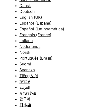
Dansk
Deutsch
English (UK)
Español (España)
Español (Latinoamérica)
Français (France)
Italiano
Nederlands
Norsk
Português (Brasil)
Suomi
Svenska
Tiếng Việt
עברית
العربية
ภาษาไทย
한국어
日本語