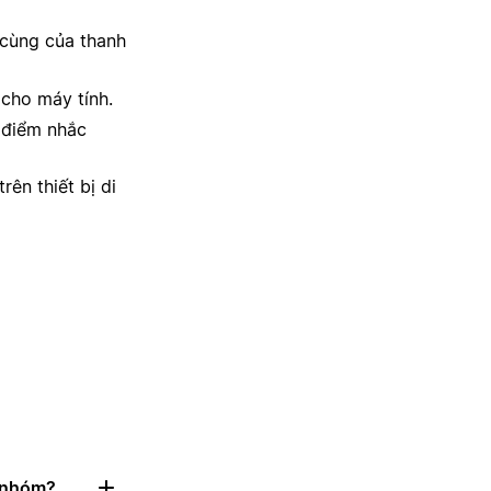
 cùng của thanh
cho máy tính.
 điểm nhắc
ên thiết bị di
g nhóm?