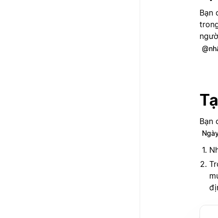
Bạn 
tron
ngườ
@nhắ
Tạ
Bạn c
Ngà
Nh
Tr
mu
đị