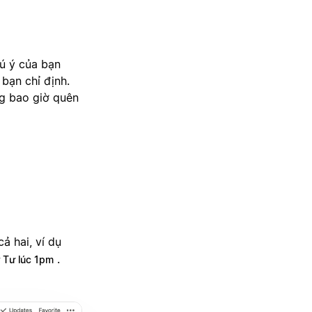
hú ý của bạn
bạn chỉ định.
ng bao giờ quên
cả hai, ví dụ
.
 Tư lúc 1pm