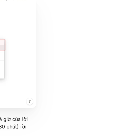
 giờ của lời
0 phút) rồi