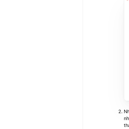
Nh
nh
th