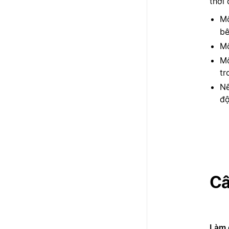
thời
Mộ
bê
Mộ
Mộ
tr
Nế
độ
Câ
Làm 