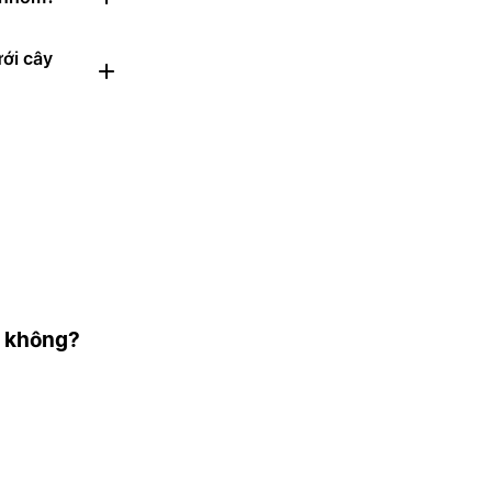
ưới cây
h không?