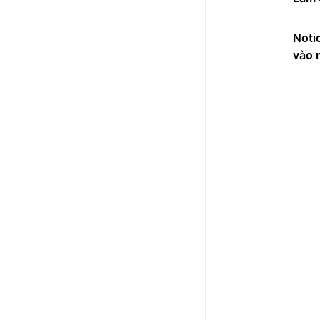
Noti
vào 