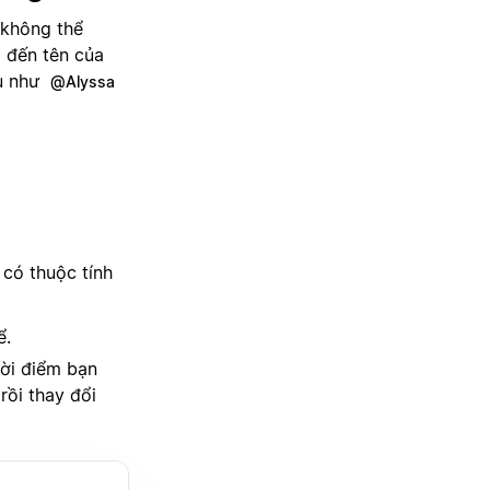
 không thể
p đến tên của
dụ như
@Alyssa
 có thuộc tính
ể.
hời điểm bạn
rồi thay đổi