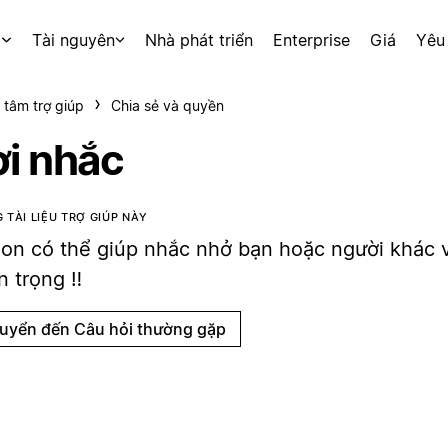
p
Tài nguyên
Nhà phát triển
Enterprise
Giá
Yêu
 tâm trợ giúp
Chia sẻ và quyền
ời nhắc
 TÀI LIỆU TRỢ GIÚP NÀY
ion có thể giúp nhắc nhở bạn hoặc người khác 
 trọng ‼️
uyển đến Câu hỏi thường gặp