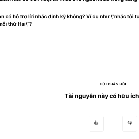
on có hỗ trợ lời nhắc định kỳ không? Ví dụ như \"nhắc tôi t
mỗi thứ Hai\"?
GỬI PHẢN HỒI
Tài nguyên này có hữu íc
👍
👎