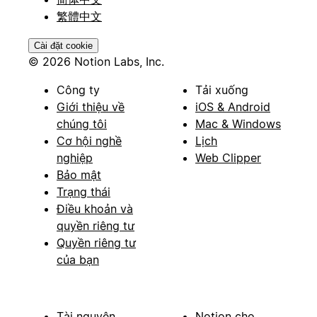
繁體中文
Cài đặt cookie
© 2026 Notion Labs, Inc.
Công ty
Tải xuống
Giới thiệu về
iOS & Android
chúng tôi
Mac & Windows
Cơ hội nghề
Lịch
nghiệp
Web Clipper
Bảo mật
Trạng thái
Điều khoản và
quyền riêng tư
Quyền riêng tư
của bạn
Tài nguyên
Notion cho