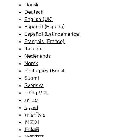
Dansk
Deutsch
English (UK)
Español (España)
Español (Latinoamérica)
Français (France)
Italiano
Nederlands
Norsk
Português (Brasil)
Suomi
Svenska
Tiếng Việt
עברית
العربية
ภาษาไทย
한국어
日本語
简体中文