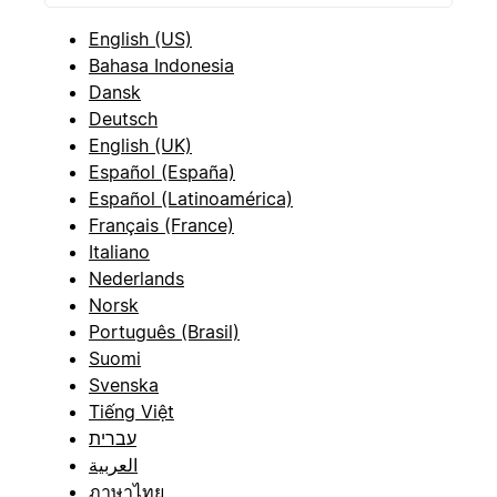
English (US)
Bahasa Indonesia
Dansk
Deutsch
English (UK)
Español (España)
Español (Latinoamérica)
Français (France)
Italiano
Nederlands
Norsk
Português (Brasil)
Suomi
Svenska
Tiếng Việt
עברית
العربية
ภาษาไทย