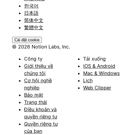
한국어
日本語
简体中文
繁體中文
Cài đặt cookie
© 2026 Notion Labs, Inc.
Công ty
Tải xuống
Giới thiệu về
iOS & Android
chúng tôi
Mac & Windows
Cơ hội nghề
Lịch
nghiệp
Web Clipper
Bảo mật
Trạng thái
Điều khoản và
quyền riêng tư
Quyền riêng tư
của bạn