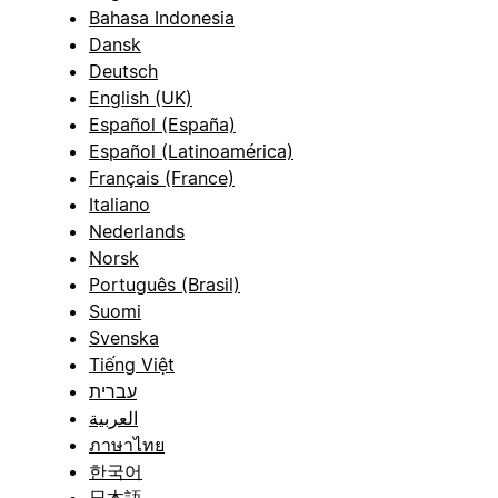
Bahasa Indonesia
Dansk
Deutsch
English (UK)
Español (España)
Español (Latinoamérica)
Français (France)
Italiano
Nederlands
Norsk
Português (Brasil)
Suomi
Svenska
Tiếng Việt
עברית
العربية
ภาษาไทย
한국어
日本語