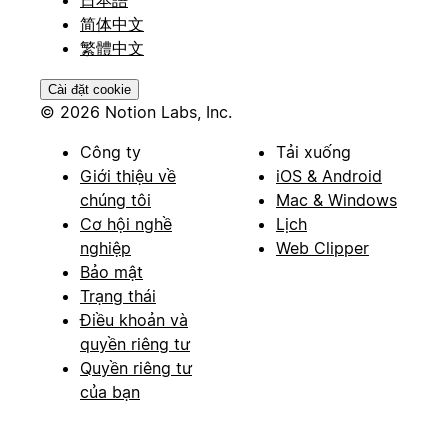
简体中文
繁體中文
Cài đặt cookie
© 2026 Notion Labs, Inc.
Công ty
Tải xuống
Giới thiệu về
iOS & Android
chúng tôi
Mac & Windows
Cơ hội nghề
Lịch
nghiệp
Web Clipper
Bảo mật
Trạng thái
Điều khoản và
quyền riêng tư
Quyền riêng tư
của bạn