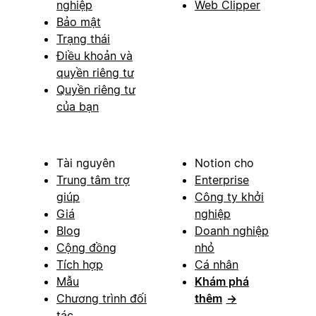
nghiệp
Web Clipper
Bảo mật
Trạng thái
Điều khoản và
quyền riêng tư
Quyền riêng tư
của bạn
Tài nguyên
Notion cho
Trung tâm trợ
Enterprise
giúp
Công ty khởi
Giá
nghiệp
Blog
Doanh nghiệp
Cộng đồng
nhỏ
Tích hợp
Cá nhân
Mẫu
Khám phá
Chương trình đối
thêm
→
tác