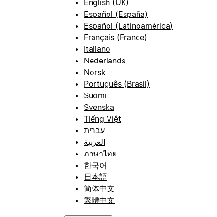
English (UK)
Español (España)
Español (Latinoamérica)
Français (France)
Italiano
Nederlands
Norsk
Português (Brasil)
Suomi
Svenska
Tiếng Việt
עברית
العربية
ภาษาไทย
한국어
日本語
简体中文
繁體中文