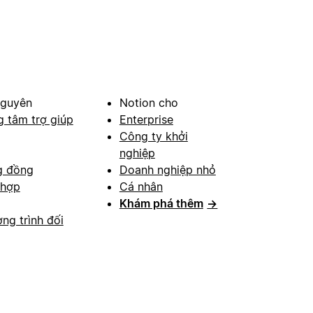
nguyên
Notion cho
g tâm trợ giúp
Enterprise
Công ty khởi
nghiệp
g đồng
Doanh nghiệp nhỏ
 hợp
Cá nhân
Khám phá thêm
→
ng trình đối