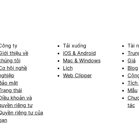
Công ty
Tải xuống
Tài 
Giới thiệu về
iOS & Android
Trun
chúng tôi
Mac & Windows
Giá
Cơ hội nghề
Lịch
Blog
nghiệp
Web Clipper
Cộn
Bảo mật
Tích
Trạng thái
Mẫu
Điều khoản và
Chươ
quyền riêng tư
tác
Quyền riêng tư của
bạn