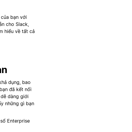
 của bạn với
ẵn cho Slack,
m hiểu về tất cả
ạn
 khả dụng, bao
bạn đã kết nối
 dễ dàng giới
ấy những gì bạn
sổ Enterprise