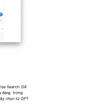
rise Search. Để
trong
ự động
hãy chọn từ GPT