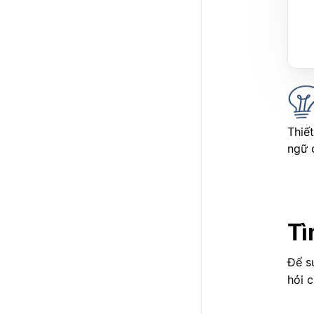
Thiế
ngữ 
Tì
Để s
hỏi 