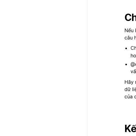
Ch
Nếu 
câu 
C
ho
@đ
vấ
Hãy 
dữ l
của c
Kế