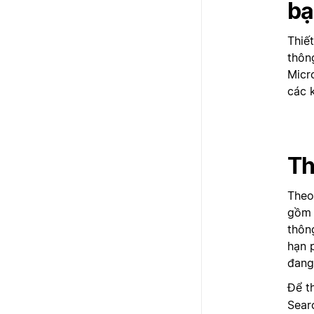
bạ
Thiế
thôn
Micr
các 
Th
Theo
gồm 
thôn
hạn 
đang
Để t
Sear