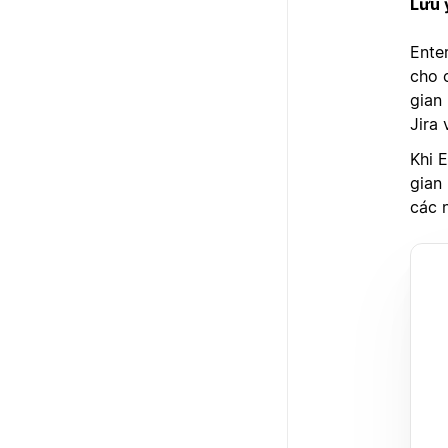
Lưu 
Enter
cho 
gian
Jira
Khi 
gian
các 