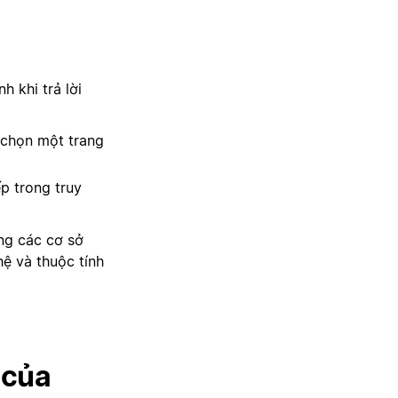
 khi trả lời
 chọn một trang
p trong truy
ng các cơ sở
ệ và thuộc tính
 của