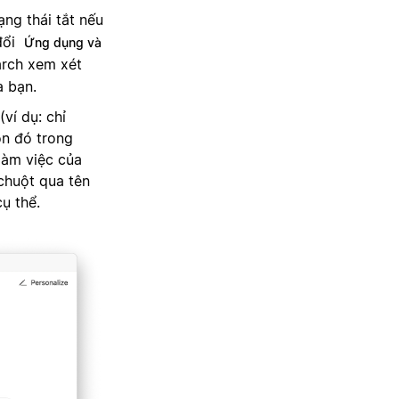
ạng thái tắt nếu
đổi
Ứng dụng và
arch xem xét
a bạn.
ví dụ: chỉ
ồn đó trong
làm việc của
chuột qua tên
ụ thể.