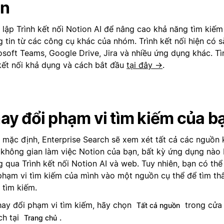
n
t lập Trình kết nối Notion AI để nâng cao khả năng tìm kiếm
g tin từ các công cụ khác của nhóm. Trình kết nối hiện có s
osoft Teams, Google Drive, Jira và nhiều ứng dụng khác. Tì
kết nối khả dụng và cách bắt đầu
tại đây →
.
ay đổi phạm vi tìm kiếm của b
 mặc định, Enterprise Search sẽ xem xét tất cả các nguồn
không gian làm việc Notion của bạn, bất kỳ ứng dụng nào 
g qua Trình kết nối Notion AI và web. Tuy nhiên, bạn có thể
phạm vi tìm kiếm của mình vào một nguồn cụ thể để tìm th
 tìm kiếm.
hay đổi phạm vi tìm kiếm, hãy chọn
trong cửa 
Tất cả nguồn
ch tại
.
Trang chủ