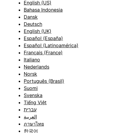
English (US)
Bahasa Indonesia
Dansk
Deutsch
English (UK)
Español (España)
Español (Latinoamérica)
Français (France)
Italiano
Nederlands
Norsk
Português (Brasil)
Suomi
Svenska
Tiếng Việt
עברית
العربية
ภาษาไทย
한국어