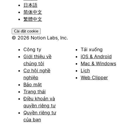
日本語
简体中文
繁體中文
Cài đặt cookie
© 2026 Notion Labs, Inc.
Công ty
Tải xuống
Giới thiệu về
iOS & Android
chúng tôi
Mac & Windows
Cơ hội nghề
Lịch
nghiệp
Web Clipper
Bảo mật
Trạng thái
Điều khoản và
quyền riêng tư
Quyền riêng tư
của bạn