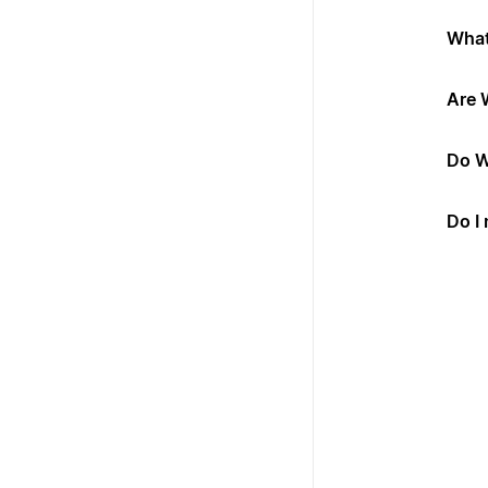
What
Are 
Do W
Do I