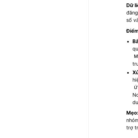
Dữ l
đăng
sổ v
Điểm
Bắ
qu
M
tr
Xử
hi
Ứ
No
du
Mẹo
nhóm
trợ t