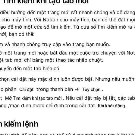
Tìm kiếm khi tạo tab mới
 điều hướng đến một trang mới rất nhanh chóng và dễ dàng
 cho máy tính. Với Notion cho máy tính, bạn có thể đặt mọ
tạo để mở một cửa sổ tìm kiếm. Từ cửa sổ tìm kiếm mở ra
ới, bạn có thể:
m và nhanh chóng truy cập vào trang bạn muốn.
 một trang mới hoặc bắt đầu một cuộc trò chuyện với Not
t tab mới chỉ bằng một thao tác nhấp chuột.
uyển đến một tab hiện có.
chọn cài đặt này mặc định luôn được bật. Nhưng nếu muốn 
ào phần
trong thanh bên →
.
Cài đặt
Tùy chọn
ắt
. Nếu cài đặt này bị tắt, các tab
Mở Tìm kiếm khi tạo tab mới
ang /mặc định được chỉ định trong cài đặt
.
Khi khởi động
m kiếm lệnh