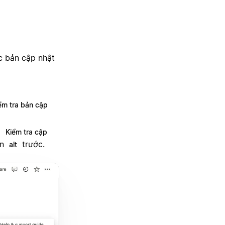
c bản cập nhật
ểm tra bản cập
o
Kiểm tra cập
ấn
trước.
alt