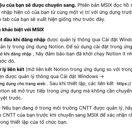
iệu của bạn sẽ được chuyển sang.
Phiên bản MSIX đọc hồ s
 nhập hiện có của bạn từ cùng một vị trí với ứng dụng trư
à tab của bạn sẽ xuất hiện giống như trước đây.
 khác biệt với MSIX
t đầu khi đăng nhập
được quản lý thông qua Cài đặt Wind
ản lý trong ứng dụng Notion. Để sử dụng cài đặt trong ứn
, hãy đảm bảo bạn đã khởi chạy Notion ít nh
ở khi đăng nhập
ước đó.
 lý liên kết
(mở liên kết Notion trong ứng dụng so với trong
ện được quản lý thông qua Cài đặt Windows →
. Sau khi thiết lập, các liên kết
ng dụng cho trang web
https://
tion sẽ mở trực tiếp trong ứng dụng mà không cần chuyển 
yệt trước.
:
Nếu bạn đang ở trong môi trường CNTT được quản lý, hãy
 CNTT của bạn trước khi chuyển sang MSIX để xác nhận r
rong thiết lập của tổ chức bạn.