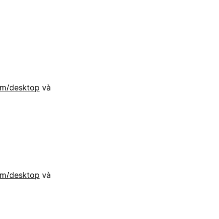
om/desktop
và
om/desktop
và