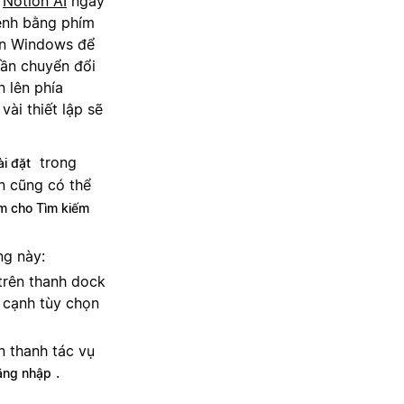
à
Notion AI
ngay
lệnh bằng phím
rên Windows để
cần chuyển đổi
 lên phía
ài thiết lập sẽ
trong
ài đặt
ạn cũng có thể
ím cho Tìm kiếm
ng này:
trên thanh dock
 cạnh tùy chọn
n thanh tác vụ
.
ăng nhập