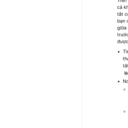
Trên
cả k
tắt 
bạn 
giữa
trướ
được
Tì
th
tắ
l
No