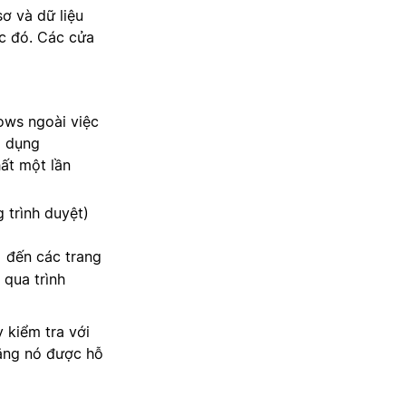
ơ và dữ liệu
ớc đó. Các cửa
ows ngoài việc
g dụng
ất một lần
 trình duyệt)
đến các trang
qua trình
 kiểm tra với
ằng nó được hỗ