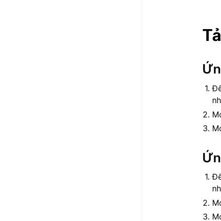
Tả
Ứn
Để
n
Mở
Mở
Ứn
Để
n
Mở
Mở