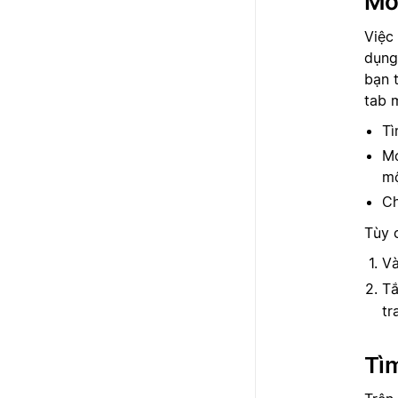
Mở 
Việc
dụng
bạn 
tab m
Tì
Mở
mộ
Ch
Tùy 
V
T
tr
Tì