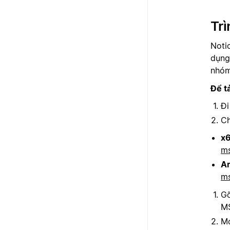
Tr
Noti
dụng
nhóm
Để tả
Đi
Ch
x
ms
A
ms
Gỡ
MS
Mở