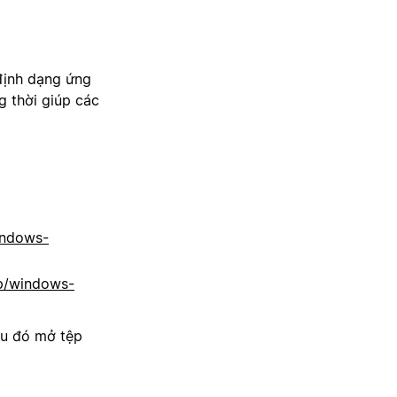
định dạng ứng
g thời giúp các
indows-
p/windows-
au đó mở tệp