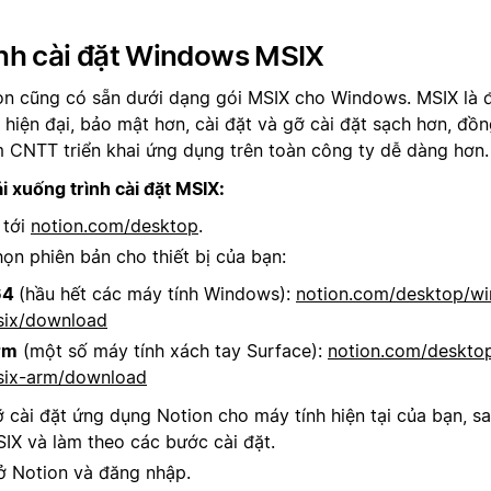
ình cài đặt Windows MSIX
on cũng có sẵn dưới dạng gói MSIX cho Windows. MSIX là 
 hiện đại, bảo mật hơn, cài đặt và gỡ cài đặt sạch hơn, đồn
 CNTT triển khai ứng dụng trên toàn công ty dễ dàng hơn.
i xuống trình cài đặt MSIX:
 tới
notion.com/desktop
.
ọn phiên bản cho thiết bị của bạn:
64
(hầu hết các máy tính Windows):
notion.com/desktop/w
ix/download
rm
(một số máy tính xách tay Surface):
notion.com/deskto
ix-arm/download
 cài đặt ứng dụng Notion cho máy tính hiện tại của bạn, s
IX và làm theo các bước cài đặt.
 Notion và đăng nhập.