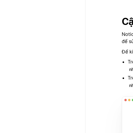
Cậ
Noti
để sử
Để k
Tr
n
Tr
n