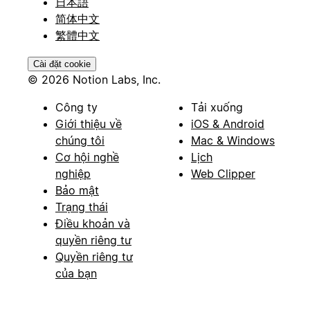
日本語
简体中文
繁體中文
Cài đặt cookie
© 2026 Notion Labs, Inc.
Công ty
Tải xuống
Giới thiệu về
iOS & Android
chúng tôi
Mac & Windows
Cơ hội nghề
Lịch
nghiệp
Web Clipper
Bảo mật
Trạng thái
Điều khoản và
quyền riêng tư
Quyền riêng tư
của bạn