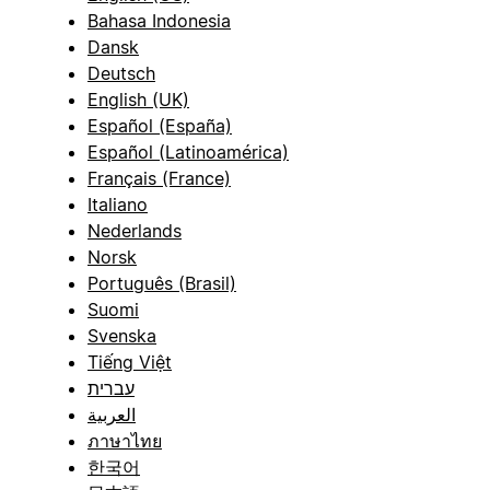
Bahasa Indonesia
Dansk
Deutsch
English (UK)
Español (España)
Español (Latinoamérica)
Français (France)
Italiano
Nederlands
Norsk
Português (Brasil)
Suomi
Svenska
Tiếng Việt
עברית
العربية
ภาษาไทย
한국어