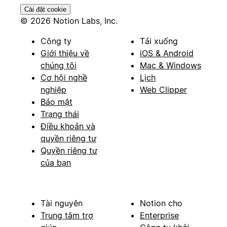
Cài đặt cookie
© 2026 Notion Labs, Inc.
Công ty
Tải xuống
Giới thiệu về
iOS & Android
chúng tôi
Mac & Windows
Cơ hội nghề
Lịch
nghiệp
Web Clipper
Bảo mật
Trạng thái
Điều khoản và
quyền riêng tư
Quyền riêng tư
của bạn
Tài nguyên
Notion cho
Trung tâm trợ
Enterprise