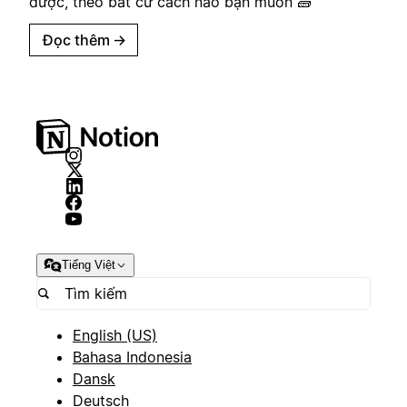
được, theo bất cứ cách nào bạn muốn 🧱
Đọc thêm
→
Tiếng Việt
English (US)
Bahasa Indonesia
Dansk
Deutsch