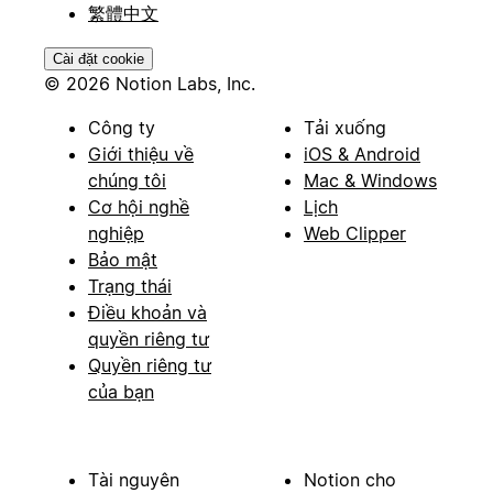
繁體中文
Cài đặt cookie
© 2026 Notion Labs, Inc.
Công ty
Tải xuống
Giới thiệu về
iOS & Android
chúng tôi
Mac & Windows
Cơ hội nghề
Lịch
nghiệp
Web Clipper
Bảo mật
Trạng thái
Điều khoản và
quyền riêng tư
Quyền riêng tư
của bạn
Tài nguyên
Notion cho