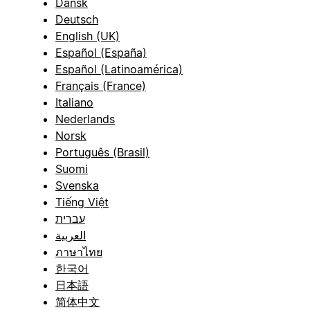
Dansk
Deutsch
English (UK)
Español (España)
Español (Latinoamérica)
Français (France)
Italiano
Nederlands
Norsk
Português (Brasil)
Suomi
Svenska
Tiếng Việt
עברית
العربية
ภาษาไทย
한국어
日本語
简体中文