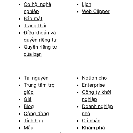
Cơ hội nghề
Lịch
nghiệp
Web Clipper
Bảo mật
Trạng thái
Điều khoản và
quyền riêng tư
Quyền riêng tư
của bạn
Tài nguyên
Notion cho
Trung tâm trợ
Enterprise
giúp
Công ty khởi
Giá
nghiệp
Blog
Doanh nghiệp
Cộng đồng
nhỏ
Tích hợp
Cá nhân
Mẫu
Khám phá