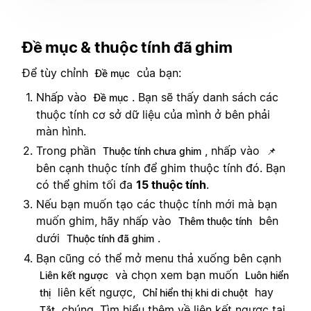
Đề mục & thuộc tính đã ghim
Để tùy chỉnh
của bạn:
Đề mục
Nhấp vào
. Bạn sẽ thấy danh sách các
Đề mục
thuộc tính cơ sở dữ liệu của mình ở bên phải
màn hình.
Trong phần
, nhấp vào
Thuộc tính chưa ghim
📌
bên cạnh thuộc tính để ghim thuộc tính đó. Bạn
có thể ghim tối đa
15 thuộc tính
.
Nếu bạn muốn tạo các thuộc tính mới mà bạn
muốn ghim, hãy nhấp vào
bên
Thêm thuộc tính
dưới
.
Thuộc tính đã ghim
Bạn cũng có thể mở menu thả xuống bên cạnh
và chọn xem bạn muốn
Liên kết ngược
Luôn hiển
liên kết ngược,
hay
thị
Chỉ hiển thị khi di chuột
chúng. Tìm hiểu thêm về liên kết ngược
tại
Tắt