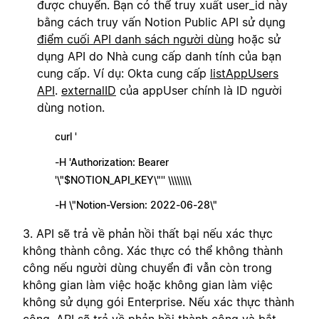
được chuyển. Bạn có thể truy xuất user_id này
bằng cách truy vấn Notion Public API sử dụng
điểm cuối API danh sách người dùng
hoặc sử
dụng API do Nhà cung cấp danh tính của bạn
cung cấp. Ví dụ: Okta cung cấp
listAppUsers
API
.
externalID
của appUser chính là ID người
dùng notion.
curl '
-H 'Authorization: Bearer
'\"$NOTION_API_KEY\"'' \\\\\\\\
-H \"Notion-Version: 2022-06-28\"
3. API sẽ trả về phản hồi thất bại nếu xác thực
không thành công. Xác thực có thể không thành
công nếu người dùng chuyển đi vẫn còn trong
không gian làm việc hoặc không gian làm việc
không sử dụng gói Enterprise. Nếu xác thực thành
công, API sẽ trả về phản hồi thành công và bắt