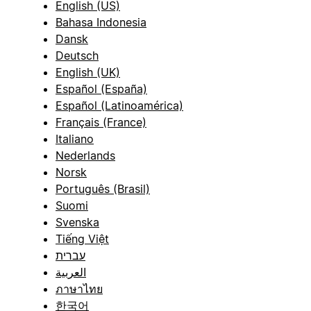
English (US)
Bahasa Indonesia
Dansk
Deutsch
English (UK)
Español (España)
Español (Latinoamérica)
Français (France)
Italiano
Nederlands
Norsk
Português (Brasil)
Suomi
Svenska
Tiếng Việt
עברית
العربية
ภาษาไทย
한국어