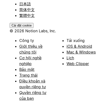
日本語
简体中文
繁體中文
Cài đặt cookie
© 2026 Notion Labs, Inc.
Công ty
Tải xuống
Giới thiệu về
iOS & Android
chúng tôi
Mac & Windows
Cơ hội nghề
Lịch
nghiệp
Web Clipper
Bảo mật
Trạng thái
Điều khoản và
quyền riêng tư
Quyền riêng tư
của bạn