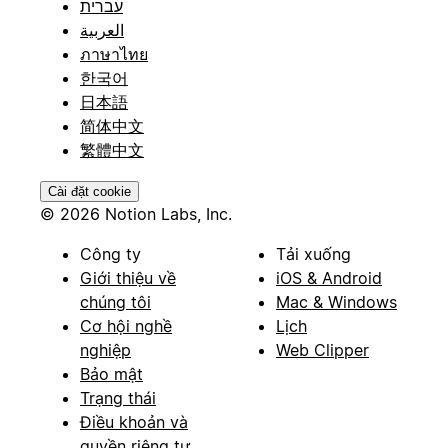
עברית
العربية
ภาษาไทย
한국어
日本語
简体中文
繁體中文
Cài đặt cookie
© 2026 Notion Labs, Inc.
Công ty
Tải xuống
Giới thiệu về
iOS & Android
chúng tôi
Mac & Windows
Cơ hội nghề
Lịch
nghiệp
Web Clipper
Bảo mật
Trạng thái
Điều khoản và
quyền riêng tư