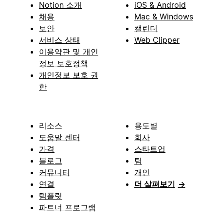
Notion 소개
iOS & Android
채용
Mac & Windows
보안
캘린더
서비스 상태
Web Clipper
이용약관 및 개인
정보 보호정책
개인정보 보호 권
한
리소스
용도별
도움말 센터
회사
가격
스타트업
블로그
팀
커뮤니티
개인
연결
더 살펴보기
→
템플릿
파트너 프로그램