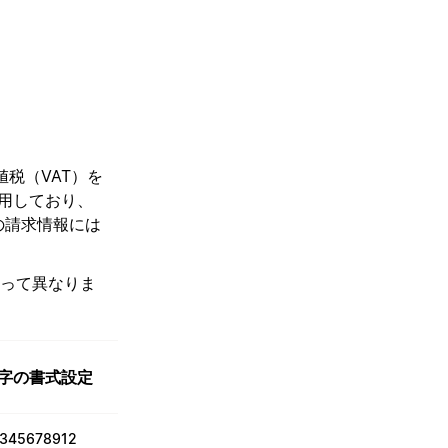
。
値税（VAT）を
使用しており、
の請求情報には
よって異なりま
字の書式設定
2345678912