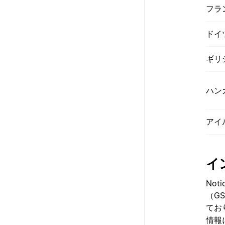
フラ
ドイ
ギリ
ハン
アイ
イ
No
（G
ており
情報