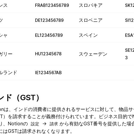
ンス
スロバキア
FRAB123456789
SK1
ツ
スロベニア
DE123456789
SI1
シャ
スペイン
EL123456789
ESA
SE1
ガリー
スウェーデン
HU12345678
3
ルランド
IE1234567AB
ンド（GST）
tionは、インドの消費者に提供されるサービスに対して、物品
ST）を請求することが義務付けられています。ビジネス目的でNo
、Notionの
→
から有効なGST番号を提供した場
設定
請求
にはGSTは請求されなくなります。