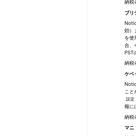
納税
ブリ
No
効）
を使
合、
PS
納税
ケベ
No
こと
設定
報に
納税
マニ