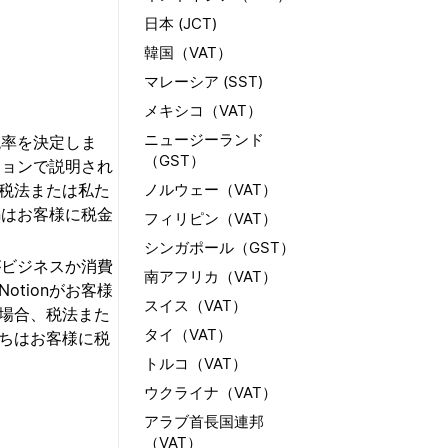
日本 (JCT)
韓国（VAT）
マレーシア (SST)
メキシコ（VAT）
ニュージーランド
税率を決定しま
（GST）
ションで説明され
税法または私た
ノルウェー（VAT）
nはお客様に税金
フィリピン（VAT）
シンガポール（GST）
がビジネスか消費
南アフリカ（VAT）
tionがお客様
スイス（VAT）
る場合、税法また
タイ（VAT）
ちはお客様に税
トルコ（VAT）
ウクライナ（VAT）
アラブ首長国連邦
（VAT）