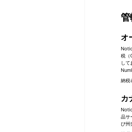
管
オ
No
税（
してお
Nu
納税
カ
No
品サ
び州