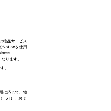
アの物品サービス
otionを使用
iness
くなります。
です。
の州に応じて、物
（HST）、およ