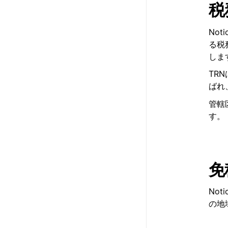
税
No
る税
しま
TR
ばれ
管轄
す。
免
No
の地