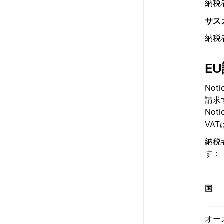
納税
サス
納税
E
No
請求
Not
VA
納税
す：
国
オー