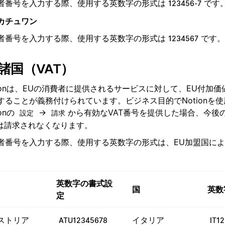
者番号を入力する際、使用する英数字の形式は
です
123456-7
カチュワン
者番号を入力する際、使用する英数字の形式は
です。
1234567
U諸国（VAT）
tionは、EUの消費者に提供されるサービスに対して、EU付加価
することが義務付けられています。ビジネス目的でNotionを
ionの
→
から有効なVAT番号を提供した場合、今後
設定
請求
Tは請求されなくなります。
者番号を入力する際、使用する英数字の形式は、EU加盟国に
英数字の書式設
国
英数
定
ストリア
イタリア
ATU12345678
IT1