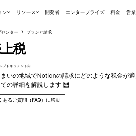
ョン
リソース
開発者
エンタープライズ
料金
営業
プセンター
プランと請求
売上税
ルプドキュメント内
まいの地域でNotionの請求にどのような税金が
ての詳細を解説します 🧮
くあるご質問（FAQ）に移動