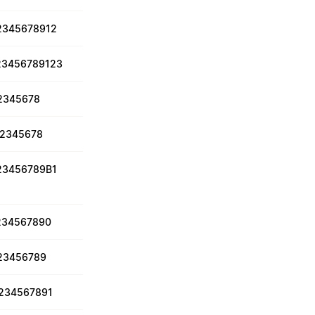
2345678912
23456789123
2345678
2345678
23456789B1
234567890
23456789
234567891