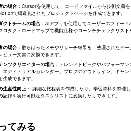
者の場合
：Cursorを使用して、コードファイルから技術文書
Notionで構造化されたプロジェクトページを作成できます。
ダクトチームの場合
：AIアプリを使用してユーザーのフィード
プロダクトロードマップで機能仕様やローンチチェックリスト
者の場合
：散らばったメモやリサーチ結果を、整理されたデー
レビュー文書に変換できます。
テンツクリエイターの場合
：トレンドトピックやパフォーマン
、エディトリアルカレンダー、ブログのアウトライン、キャン
を生成できます。
の生産性向上
： 詳細な旅程表を作成したり、学習資料を整理
の記録を実行可能なタスクリストに変換したりできます。
ってみる