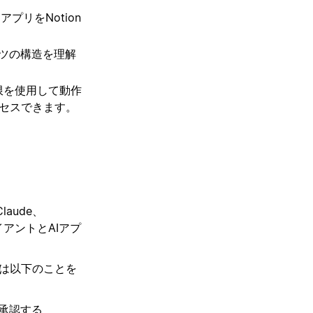
アプリをNotion
ンツの構造を理解
権限を使用して動作
セスできます。
aude、
イアントとAIアプ
者は以下のことを
を承認する