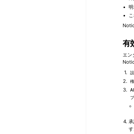
明
こ
No
有
エン
No
A
承
す