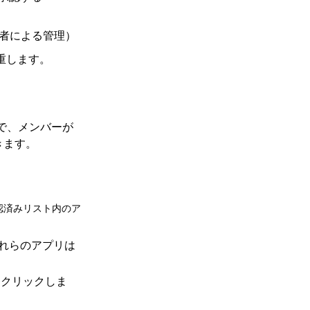
者による管理）
尊重します。
で、メンバーが
きます。
認済みリスト内のア
それらのアプリは
をクリックしま