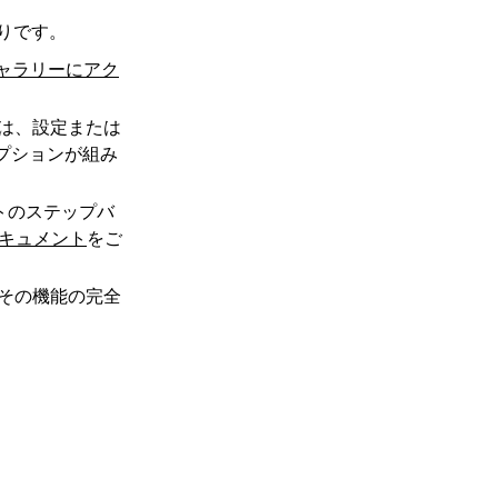
通りです。
ャラリーにアク
には、設定または
オプションが組み
トのステップバ
キュメント
をご
その機能の完全