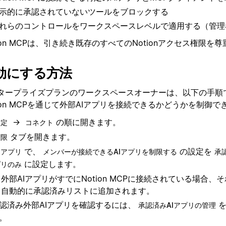
示的に承認されていないツールをブロックする
れらのコントロールをワークスペースレベルで適用する（管理
tion MCPは、引き続き既存のすべてのNotionアクセス権限を
効にする方法
タープライズプランのワークスペースオーナーは、以下の手順
tion MCPを通じて外部AIアプリを接続できるかどうかを制御で
→
の順に開きます。
設定
コネクト
タブを開きます。
権限
で、
の設定を
Iアプリ
メンバーが接続できるAIアプリを制限する
承
に設定します。
プリのみ
外部AIアプリがすでにNotion MCPに接続されている場合、
自動的に承認済みリストに追加されます。
認済み外部AIアプリを確認するには、
承認済みAIアプリの管理
。