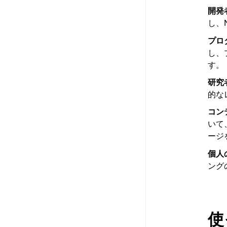
開発
し、
プロ
し、
す。
研究
的な
コン
いて
ージ
個人
ング
使