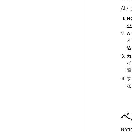
AI
N
セ
A
イ
込
カ
イ
覧
サ
な
ベ
No