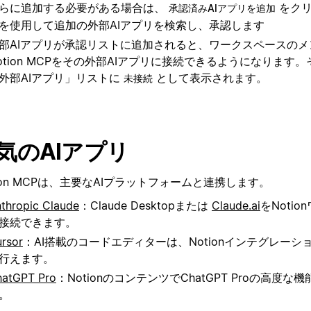
らに追加する必要がある場合は、
をク
承認済みAIアプリを追加
を使用して追加の外部AIアプリを検索し、承認します
部AIアプリが承認リストに追加されると、ワークスペースの
otion MCPをその外部AIアプリに接続できるようになります
外部AIアプリ」リストに
として表示されます。
未接続
気のAIアプリ
tion MCPは、主要なAIプラットフォームと連携します。
thropic Claude
：Claude Desktopまたは
Claude.ai
をNoti
接続できます。
rsor
：AI搭載のコードエディターは、Notionインテグレー
行えます。
atGPT Pro
：NotionのコンテンツでChatGPT Proの高度
。