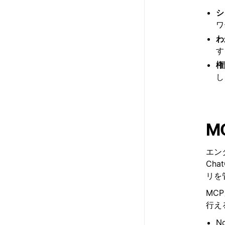
シ
ワ
わ
す
権
し
M
エンタ
Ch
リを
MC
行え
N