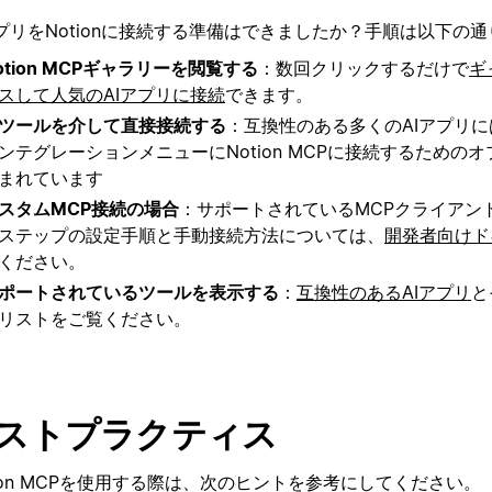
アプリをNotionに接続する準備はできましたか？手順は以下の
otion MCPギャラリーを閲覧する
：数回クリックするだけで
ギ
スして人気のAIアプリに接続
できます。
Iツールを介して直接接続する
：互換性のある多くのAIアプリ
ンテグレーションメニューにNotion MCPに接続するための
まれています
スタムMCP接続の場合
：サポートされているMCPクライアン
ステップの設定手順と手動接続方法については、
開発者向けド
ください。
ポートされているツールを表示する
：
互換性のあるAIアプリ
と
リストをご覧ください。
ストプラクティス
tion MCPを使用する際は、次のヒントを参考にしてください。