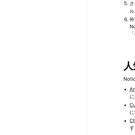
さ
ル
外
N
「
人
No
An
に
Cu
に
Ch
す