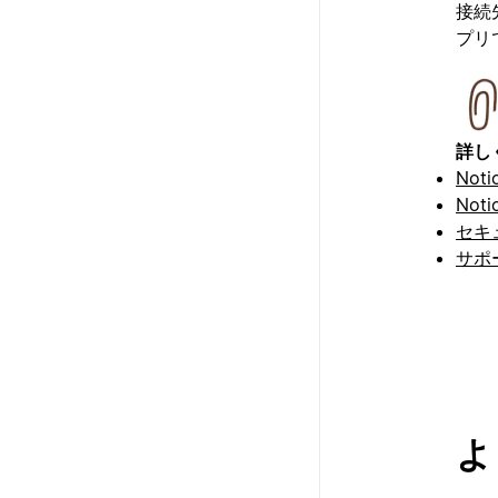
接続先
プリ
詳し
Not
Not
セキ
サポ
よ