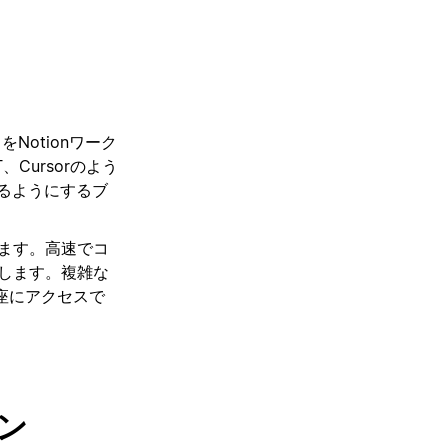
Notionワーク
Cursorのよう
きるようにするブ
います。高速でコ
携します。複雑な
座にアクセスで
ン