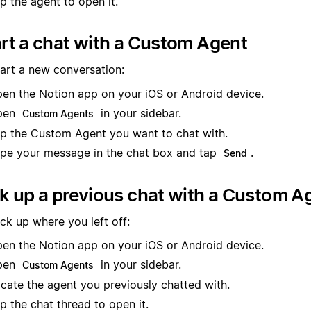
p the agent to open it.
rt a chat with a Custom Agent
tart a new conversation:
en the Notion app on your iOS or Android device.
pen
in your sidebar.
Custom Agents
p the Custom Agent you want to chat with.
pe your message in the chat box and tap
.
Send
k up a previous chat with a Custom A
ck up where you left off:
en the Notion app on your iOS or Android device.
pen
in your sidebar.
Custom Agents
cate the agent you previously chatted with.
p the chat thread to open it.