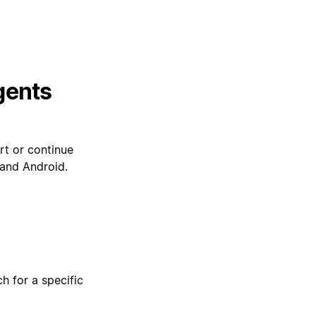
gents
rt or continue
 and Android.
h for a specific