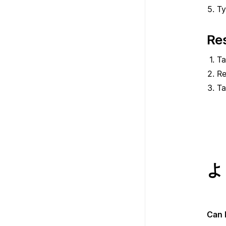
Ty
Res
Ta
Re
Ta
よ
Can 