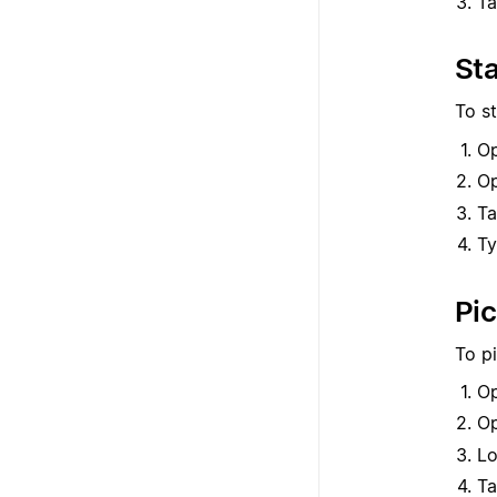
Ta
Sta
To s
Op
O
Ta
Ty
Pic
To pi
Op
O
Lo
Ta