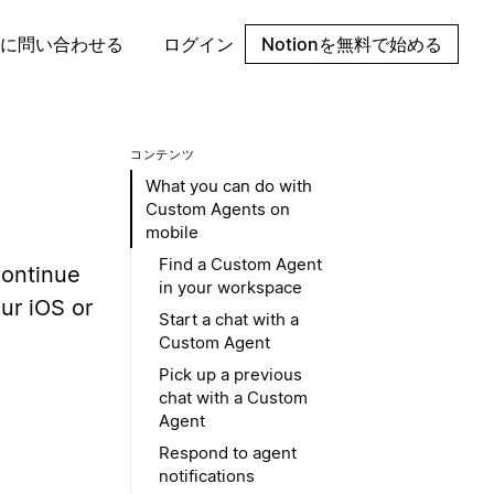
に問い合わせる
ログイン
Notionを無料で始める
コンテンツ
What you can do with
Custom Agents on
mobile
Find a Custom Agent
continue
in your workspace
ur iOS or
Start a chat with a
Custom Agent
Pick up a previous
chat with a Custom
Agent
Respond to agent
notifications