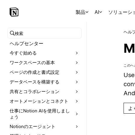
製品
AI
ソリューシ
ヘル
ヘルプセンターを検索
ヘルプセンター
M
今すぐ始める
ワークスペースの基本
このヘ
ページの作成と書式設定
Use
データベースを構築する
conv
共有とコラボレーション
And
オートメーションとコネクト
よ
仕事にNotion AIを使用しまし
ょう
Notionのエージェント