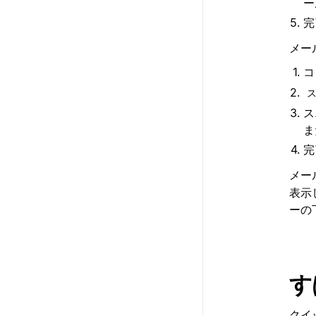
ー
完
メー
コ
ス
ま
完
メー
表示
ーの
す
クイ