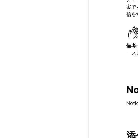
案で
信を
備考:
ース
N
No
添