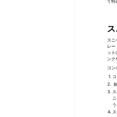
て特
ス
スニ
レー
ット
ンク
コン
コ
ス
ニ
う
ス