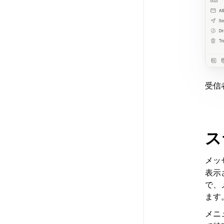
受信
ス
メッ
表示
で、
ます
メニ