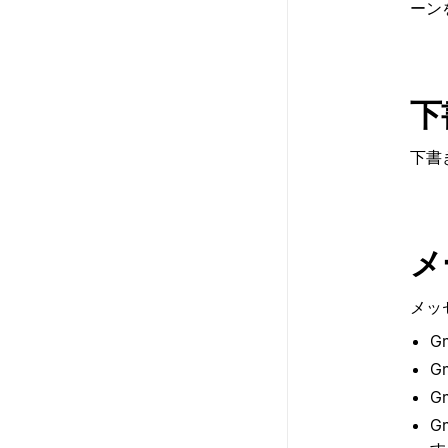
ーン
下
下書
メ
メッ
G
G
G
G