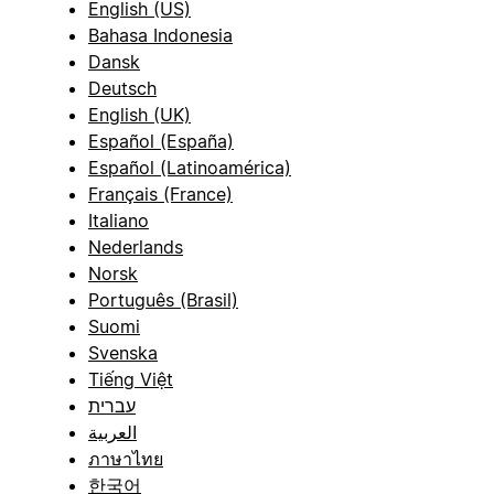
English (US)
Bahasa Indonesia
Dansk
Deutsch
English (UK)
Español (España)
Español (Latinoamérica)
Français (France)
Italiano
Nederlands
Norsk
Português (Brasil)
Suomi
Svenska
Tiếng Việt
עברית
العربية
ภาษาไทย
한국어