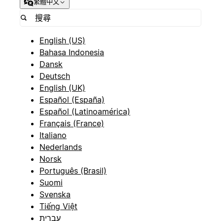
繁體中文
English (US)
Bahasa Indonesia
Dansk
Deutsch
English (UK)
Español (España)
Español (Latinoamérica)
Français (France)
Italiano
Nederlands
Norsk
Português (Brasil)
Suomi
Svenska
Tiếng Việt
עברית