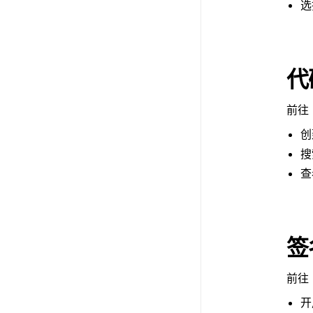
选
代
前往 
创
搜
查
签
前往 
开