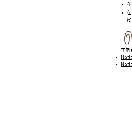
在
在
操
了解
Not
Not