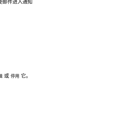
使邮件进入通知
。
或
它。
辑
停用