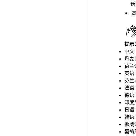
话
提示
中文
丹麦
荷兰
英语
芬兰
法语
德语
印度
日语
韩语
挪威
葡萄