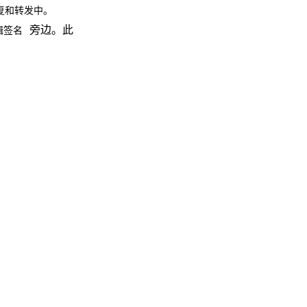
复和转发中。
旁边。此
编辑签名
？