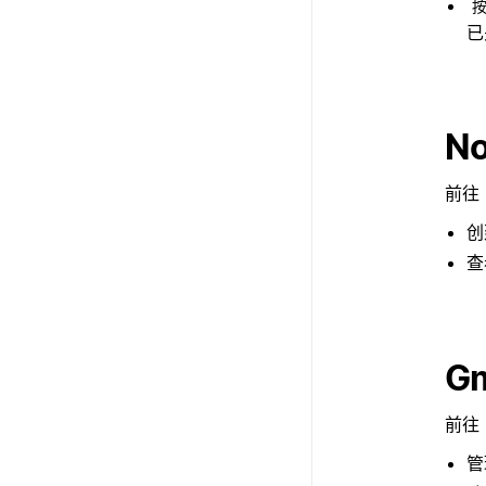
已
No
前往 
创
查
G
前往 
管