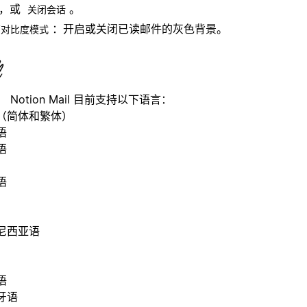
，或
。
关闭会话
：开启或关闭已读邮件的灰色背景。
高对比度模式
：
Notion Mail 目前支持以下语言：
（简体和繁体）
语
语
语
尼西亚语
语
牙语