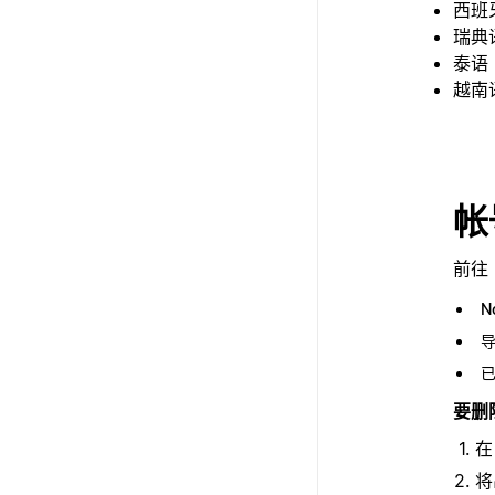
西班
瑞典
泰语
越南
帐
前往 
N
要删除
将