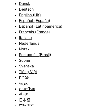
Dansk
Deutsch
English (UK)
Español (España)
Español (Latinoamérica)
Français (France)
Italiano
Nederlands
Norsk
Português (Brasil)
Suomi
Svenska
Tiếng Việt
עברית
العربية
ภาษาไทย
한국어
日本語
简体中文