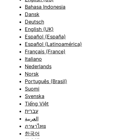
Bahasa Indonesia
Dansk
Deutsch
English (UK)
Español (España)
Español (Latinoamérica)
Français (France)
Italiano
Nederlands
Norsk
Português (Brasil)
Suomi
Svenska
Tiếng Việt
עברית
العربية
ภาษาไทย
한국어