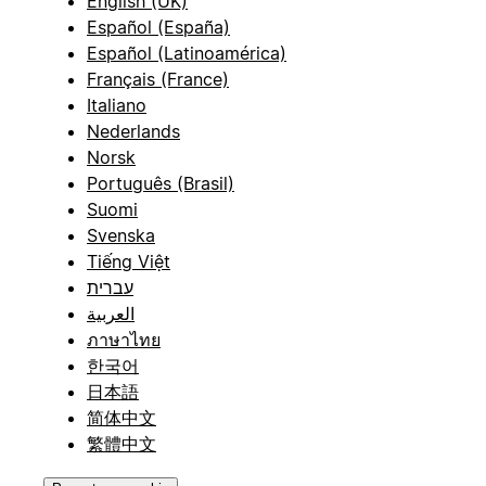
English (UK)
Español (España)
Español (Latinoamérica)
Français (France)
Italiano
Nederlands
Norsk
Português (Brasil)
Suomi
Svenska
Tiếng Việt
עברית
العربية
ภาษาไทย
한국어
日本語
简体中文
繁體中文