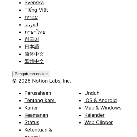
Svenska
Tiếng Việt
עברית
العربية
ภาษาไทย
한국어
日本語
简体中文
繁體中文
Pengaturan cookie
© 2026 Notion Labs, Inc.
Perusahaan
Unduh
Tentang kami
iOS & Android
Karier
Mac & Windows
Keamanan
Kalender
Status
Web Clipper
Ketentuan &