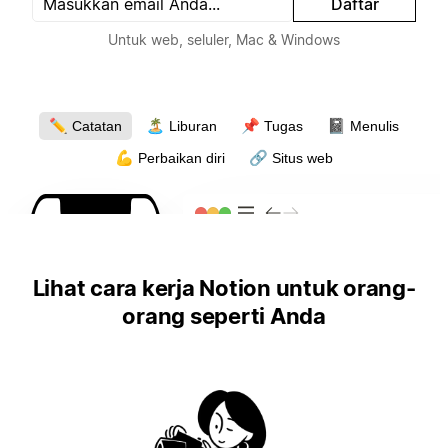
Daftar
Untuk web, seluler, Mac & Windows
✏️
🏝
📌
📓
Catatan
Liburan
Tugas
Menulis
💪
🔗
Perbaikan diri
Situs web
Lihat cara kerja Notion untuk orang-
orang seperti Anda
4:19
4:19
4:19
4:19
4:19
4:19