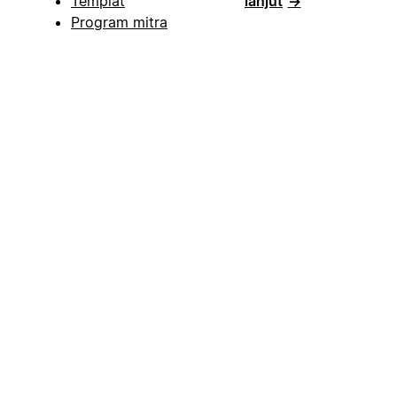
Templat
lanjut
→
Program mitra