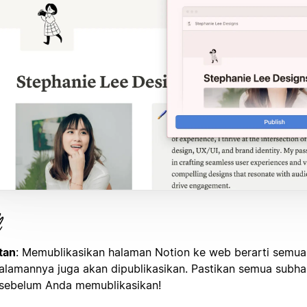
tan
: Memublikasikan halaman Notion ke web berarti semua
alamannya juga akan dipublikasikan. Pastikan semua subh
 sebelum Anda memublikasikan!