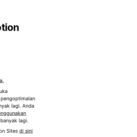
tion
a.
uka
 pengoptimalan
nyak lagi. Anda
nggunakan
 banyak lagi.
ion Sites
di sini