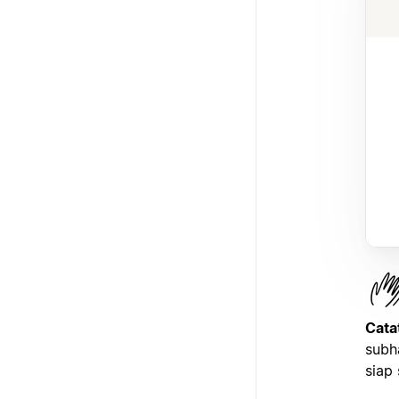
Cata
subh
siap