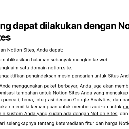
ng dapat dilakukan dengan No
tes
an Notion Sites, Anda dapat:
mublikasikan halaman sebanyak mungkin ke web.
ngklaim satu domain notion.site.
ngaktifkan pengindeksan mesin pencarian untuk Situs And
 Anda menggunakan paket berbayar, Anda juga akan memb
omisasi
tambahan untuk Notion Sites Anda yang mencakup
n pencari, tema, integrasi dengan Google Analytics, dan ba
 akan memiliki kemampuan untuk membeli add-on untuk
me
in kustom Anda yang sudah ada dengan Notion Sites
, dan
jari selengkapnya tentang ketersediaan fitur dan harga Not