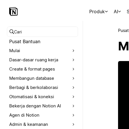
Produk
AI
S
Pusat
Cari pusat bantuan
Pusat Bantuan
M
Mulai
Dasar-dasar ruang kerja
Create & format pages
Membangun database
Berbagi & berkolaborasi
Otomatisasi & koneksi
Bekerja dengan Notion AI
Agen di Notion
Admin & keamanan