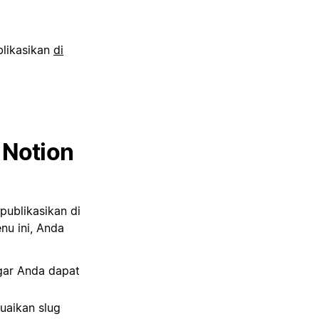
blikasikan
di
 Notion
publikasikan di
enu ini, Anda
agar Anda dapat
uaikan slug