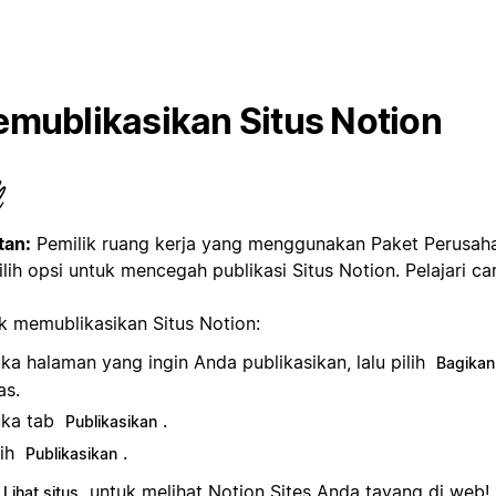
mublikasikan Situs Notion
tan:
Pemilik ruang kerja yang menggunakan Paket Perusah
lih opsi untuk mencegah publikasi Situs Notion. Pelajari c
k memublikasikan Situs Notion:
ka halaman yang ingin Anda publikasikan, lalu pilih
Bagikan
as.
ka tab
.
Publikasikan
lih
.
Publikasikan
untuk melihat Notion Sites Anda tayang di web!
Lihat situs