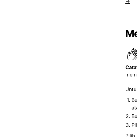
→
Me
Cata
memi
Untu
Bu
at
Bu
Pi
Pilih