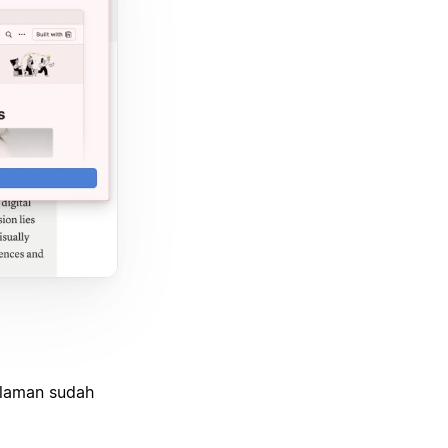
alaman sudah