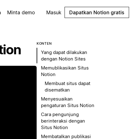
a
Minta demo
Masuk
Dapatkan Notion gratis
KONTEN
tion
Yang dapat dilakukan
dengan Notion Sites
Memublikasikan Situs
Notion
Membuat situs dapat
disematkan
Menyesuaikan
pengaturan Situs Notion
Cara pengunjung
berinteraksi dengan
Situs Notion
Membatalkan publikasi