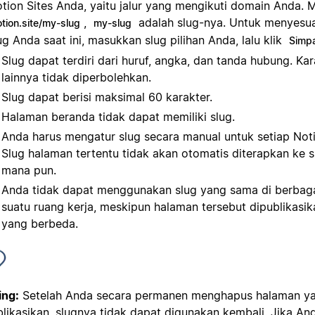
tion Sites Anda, yaitu jalur yang mengikuti domain Anda. M
,
adalah slug-nya. Untuk menyesuaik
otion.site/my-slug
my-slug
ug Anda saat ini, masukkan slug pilihan Anda, lalu klik
Simp
Slug dapat terdiri dari huruf, angka, dan tanda hubung. Ka
lainnya tidak diperbolehkan.
Slug dapat berisi maksimal 60 karakter.
Halaman beranda tidak dapat memiliki slug.
Anda harus mengatur slug secara manual untuk setiap Noti
Slug halaman tertentu tidak akan otomatis diterapkan ke
mana pun.
Anda tidak dapat menggunakan slug yang sama di berbaga
suatu ruang kerja, meskipun halaman tersebut dipublikasi
yang berbeda.
ing:
Setelah Anda secara permanen menghapus halaman y
blikasikan, slugnya tidak dapat digunakan kembali. Jika A