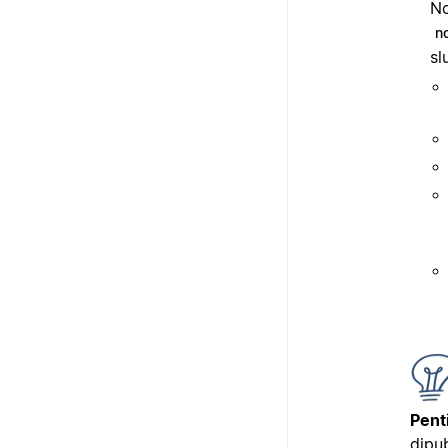
No
n
sl
Pent
dipu