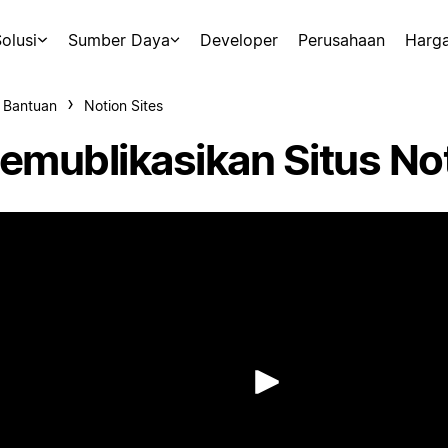
olusi
Sumber Daya
Developer
Perusahaan
Harg
 Bantuan
Notion Sites
emublikasikan Situs No
Putar