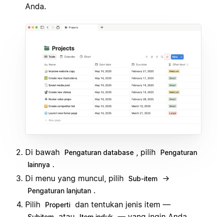
Anda.
Di bawah
, pilih
Pengaturan database
Pengaturan
.
lainnya
Di menu yang muncul, pilih
→
Sub-item
.
Pengaturan lanjutan
Pilih
dan tentukan jenis item —
Properti
atau
— yang ingin Anda
Subitem
Item induk