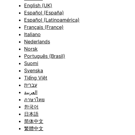
English (UK)
Español (España)
Español (Latinoamérica)
Français (France)
Italiano
Nederlands
Norsk
Português (Brasil)
Suomi
Svenska
Tiếng Việt
עברית
العربية
ภาษาไทย
한국어
日本語
简体中文
繁體中文