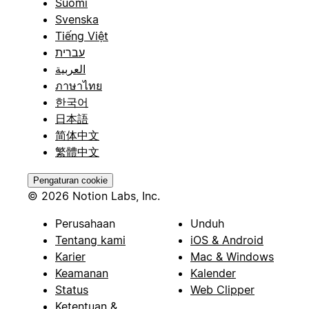
Suomi
Svenska
Tiếng Việt
עברית
العربية
ภาษาไทย
한국어
日本語
简体中文
繁體中文
Pengaturan cookie
© 2026 Notion Labs, Inc.
Perusahaan
Unduh
Tentang kami
iOS & Android
Karier
Mac & Windows
Keamanan
Kalender
Status
Web Clipper
Ketentuan &