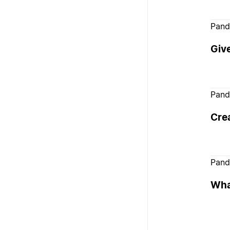
Pand
Giv
Pand
Cre
Pand
Wha