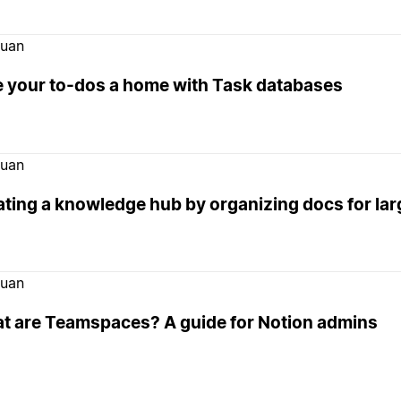
uan
e your to-dos a home with Task databases
uan
ating a knowledge hub by organizing docs for la
uan
t are Teamspaces? A guide for Notion admins