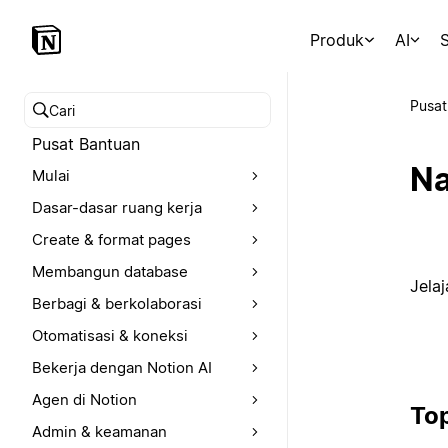
Produk
AI
S
Pusat
Cari pusat bantuan
Pusat Bantuan
Na
Mulai
Dasar-dasar ruang kerja
Create & format pages
Membangun database
Jela
Berbagi & berkolaborasi
Otomatisasi & koneksi
Bekerja dengan Notion AI
Agen di Notion
Top
Admin & keamanan