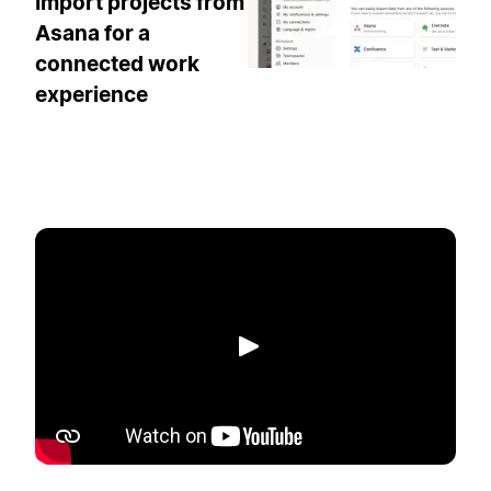
Import projects from
Asana for a
connected work
experience
Putar