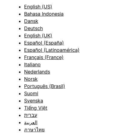
English (US)
Bahasa Indonesia
Dansk
Deutsch
English (UK)
Español (España)
Español (Latinoamérica)
Français (France)
Italiano
Nederlands
Norsk
Português (Brasil)
Suomi
Svenska
Tiếng Việt
עברית
العربية
ภาษาไทย