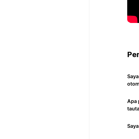
Pe
Saya
otom
Apa 
taut
Saya