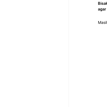
Bisa
agar
Masi