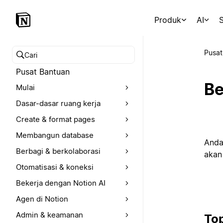
Produk
AI
S
Pusat
Cari pusat bantuan
Pusat Bantuan
Be
Mulai
Dasar-dasar ruang kerja
Create & format pages
Membangun database
Anda
Berbagi & berkolaborasi
akan
Otomatisasi & koneksi
Bekerja dengan Notion AI
Agen di Notion
Admin & keamanan
Top