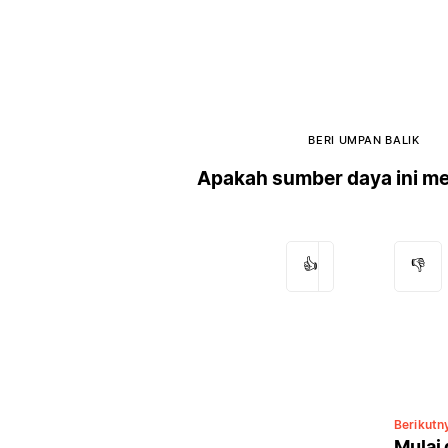
BERI UMPAN BALIK
Apakah sumber daya ini m
👍
👎
Berikutn
Mulai 