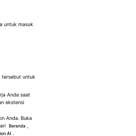
ta untuk masuk
 tersebut untuk
rja Anda saat
an ekstensi
on Anda. Buka
dari
,
Beranda
.
ion AI