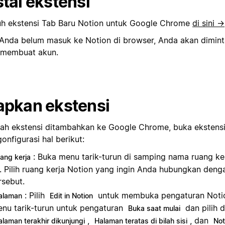
stal ekstensi
h ekstensi Tab Baru Notion untuk Google Chrome
di sini →
 Anda belum masuk ke Notion di browser, Anda akan dimin
 membuat akun.
apkan ekstensi
lah ekstensi ditambahkan ke Google Chrome, buka ekstensi
onfigurasi hal berikut:
: Buka menu tarik-turun di samping nama ruang ke
uang kerja
i. Pilih ruang kerja Notion yang ingin Anda hubungkan deng
rsebut.
: Pilih
untuk membuka pengaturan Noti
alaman
Edit in Notion
nu tarik-turun untuk pengaturan
dan pilih 
Buka saat mulai
,
, dan
alaman terakhir dikunjungi
Halaman teratas di bilah sisi
Not