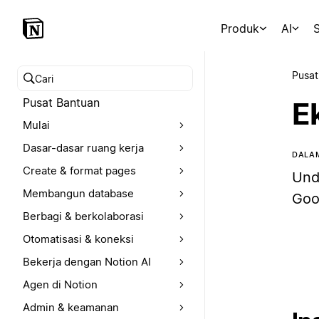
Produk
AI
S
Pusat
Cari pusat bantuan
Pusat Bantuan
E
Mulai
Dasar-dasar ruang kerja
DALAM
Create & format pages
Und
Membangun database
Goo
Berbagi & berkolaborasi
Otomatisasi & koneksi
Bekerja dengan Notion AI
Agen di Notion
Admin & keamanan