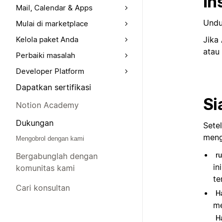
In
Mail, Calendar & Apps
Undu
Mulai di marketplace
Kelola paket Anda
Jika
atau
Perbaiki masalah
Developer Platform
Dapatkan sertifikasi
Si
Notion Academy
Dukungan
Sete
meng
Mengobrol dengan kami
r
Bergabunglah dengan
in
komunitas kami
te
Cari konsultan
H
me
H