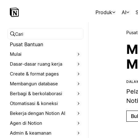
Produk
AI
S
Pusat
Cari pusat bantuan
Pusat Bantuan
M
Mulai
M
Dasar-dasar ruang kerja
Create & format pages
DALAM
Membangun database
Pel
Berbagi & berkolaborasi
Not
Otomatisasi & koneksi
Bekerja dengan Notion AI
Bu
Agen di Notion
Admin & keamanan