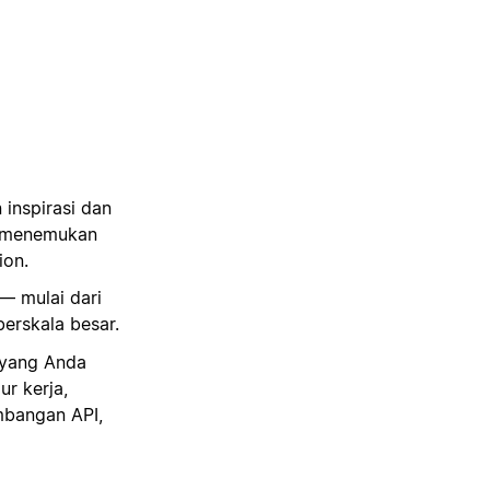
inspirasi dan
t menemukan
ion.
 — mulai dari
erskala besar.
n yang Anda
r kerja,
mbangan API,