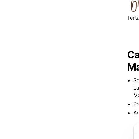
Terta
Ca
Ma
Se
La
Ma
Pr
An