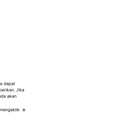
a dapat
erikan. Jika
nda akan
 mengeklik
⚙️