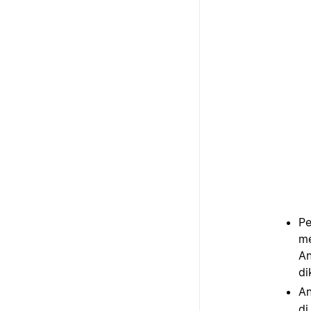
Pe
me
An
di
An
di