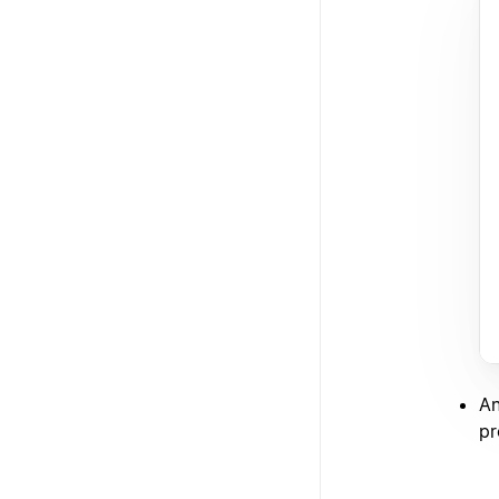
An
pr