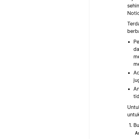
sehi
Noti
Terd
berb
Pe
da
me
me
Ad
ju
An
ti
Untu
untuk
B
A