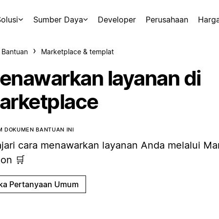
olusi
Sumber Daya
Developer
Perusahaan
Harg
 Bantuan
Marketplace & templat
enawarkan layanan di
arketplace
 DOKUMEN BANTUAN INI
ajari cara menawarkan layanan Anda melalui Ma
ion 🛒
ka Pertanyaan Umum