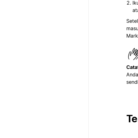
Ik
at
Sete
masu
Mark
Cata
Anda
send
Te