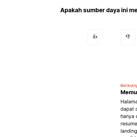
Apakah sumber daya ini m
👍
👎
Berikutn
Memub
Halama
dapat 
hanya d
resume 
landin