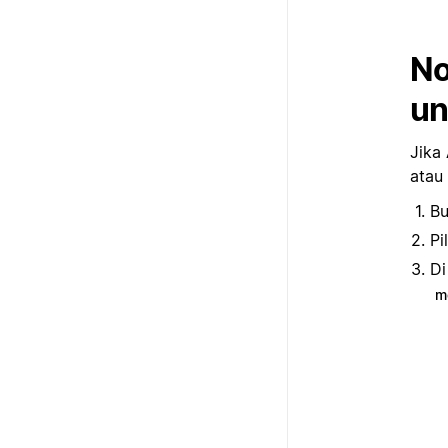
No
un
Jika
atau
B
Pi
D
m