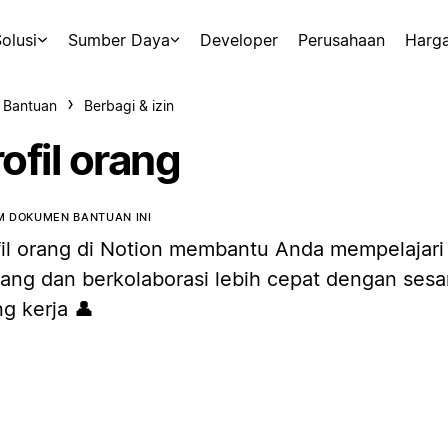
olusi
Sumber Daya
Developer
Perusahaan
Harg
 Bantuan
Berbagi & izin
ofil orang
 DOKUMEN BANTUAN INI
fil orang di Notion membantu Anda mempelajari l
tang dan berkolaborasi lebih cepat dengan ses
g kerja 👤