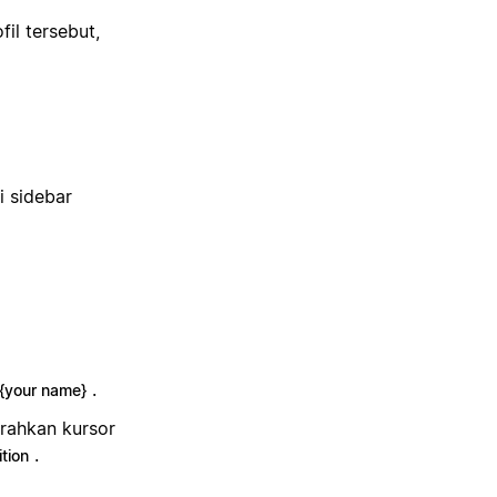
il tersebut,
i sidebar
.
{your name}
arahkan kursor
.
tion