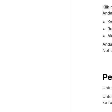
Klik 
Anda 
Ko
Ru
Ak
Anda
Noti
Pe
Untu
Untu
ke fo