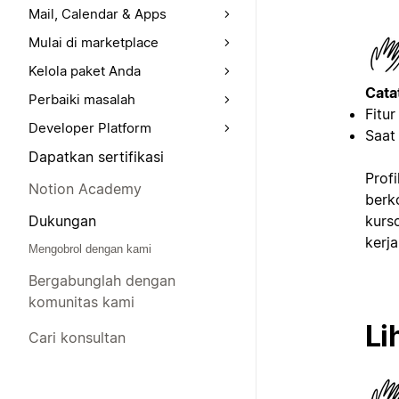
Mail, Calendar & Apps
Mulai di marketplace
Kelola paket Anda
Cata
Perbaiki masalah
Fitur
Developer Platform
Saat 
Dapatkan sertifikasi
Prof
Notion Academy
berk
kurs
Dukungan
kerj
Mengobrol dengan kami
Bergabunglah dengan
komunitas kami
Li
Cari konsultan