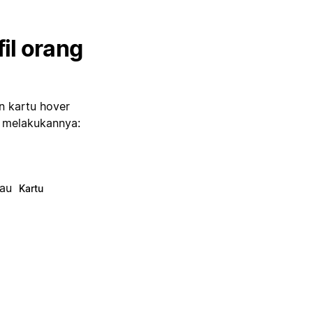
il orang
n kartu hover
k melakukannya:
tau
Kartu