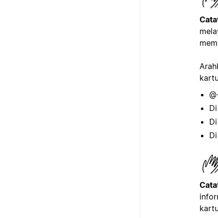
Cata
mela
memi
Arah
kart
@-
Di
Di
Di
Cata
info
kartu