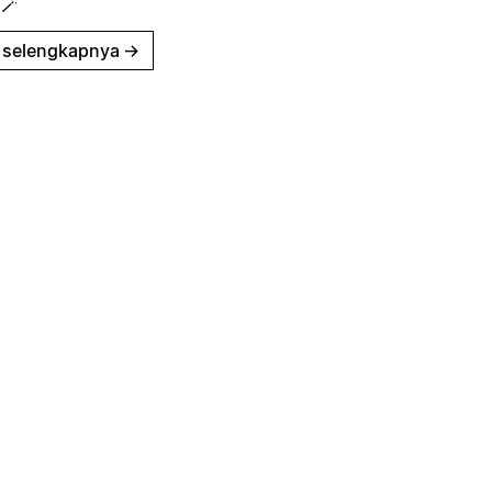
 🪄
 selengkapnya
→