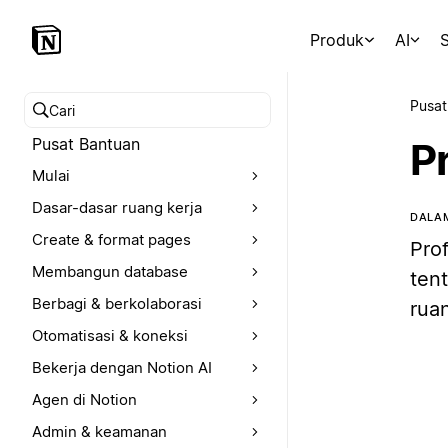
Produk
AI
S
Pusat
Cari pusat bantuan
Pusat Bantuan
Pr
Mulai
Dasar-dasar ruang kerja
DALAM
Create & format pages
Pro
Membangun database
ten
Berbagi & berkolaborasi
ruan
Otomatisasi & koneksi
Bekerja dengan Notion AI
Agen di Notion
Admin & keamanan