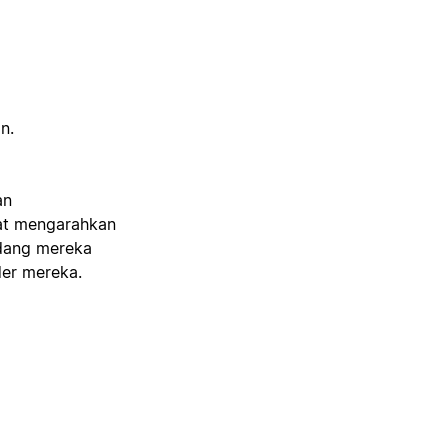
n.
an
pat mengarahkan
edang mereka
der mereka.