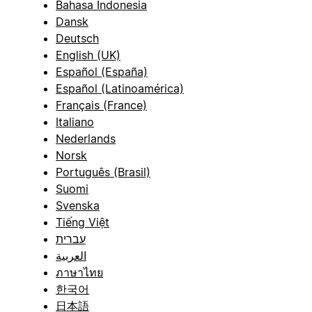
Bahasa Indonesia
Dansk
Deutsch
English (UK)
Español (España)
Español (Latinoamérica)
Français (France)
Italiano
Nederlands
Norsk
Português (Brasil)
Suomi
Svenska
Tiếng Việt
עברית
العربية
ภาษาไทย
한국어
日本語