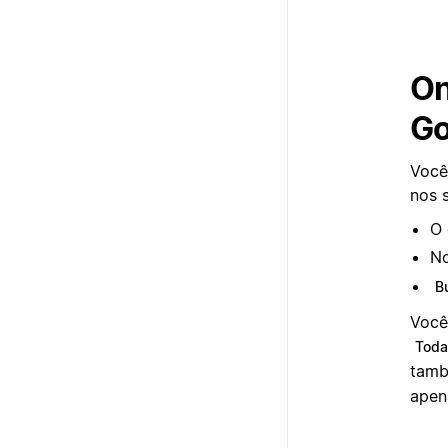
On
Go
Você
nos 
O 
No
B
Você
Toda
tamb
apen