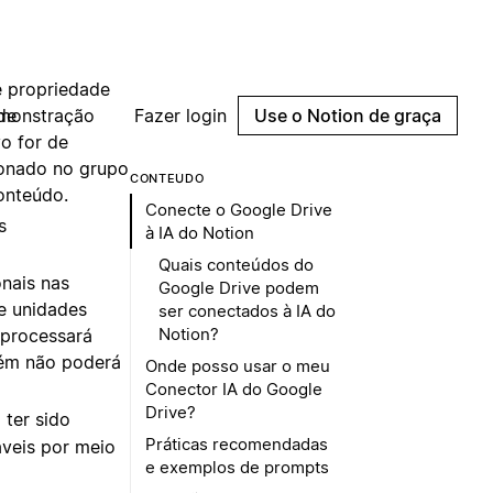
e serão
e propriedade
de
o for de
ionado no grupo
onteúdo.
s
nais nas
e unidades
 processará
bém não poderá
ter sido
áveis por meio