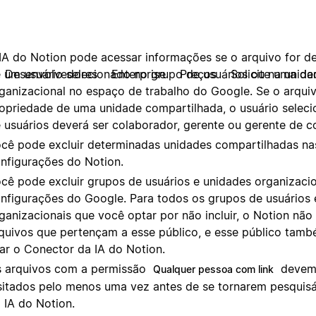
resentações, Planilhas e arquivos do Google nessa unidad
cluídos.
IA do Notion pode acessar informações se o arquivo for d
 um usuário selecionado no grupo de usuários ou na unida
ganizacional no espaço de trabalho do Google. Se o arquiv
opriedade de uma unidade compartilhada, o usuário selec
 usuários deverá ser colaborador, gerente ou gerente de c
cê pode excluir determinadas unidades compartilhadas na
nfigurações do Notion.
cê pode excluir grupos de usuários e unidades organizacio
nfigurações do Google. Para todos os grupos de usuários 
ganizacionais que você optar por não incluir, o Notion não
quivos que pertençam a esse público, e esse público tam
ar o Conector da IA do Notion.
 arquivos com a permissão
devem 
Qualquer pessoa com link
sitados pelo menos uma vez antes de se tornarem pesquis
 IA do Notion.