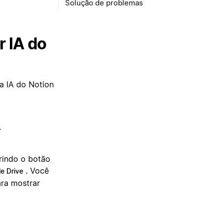
 IA do
a IA do Notion
.
rindo o botão
. Você
e Drive
ra mostrar