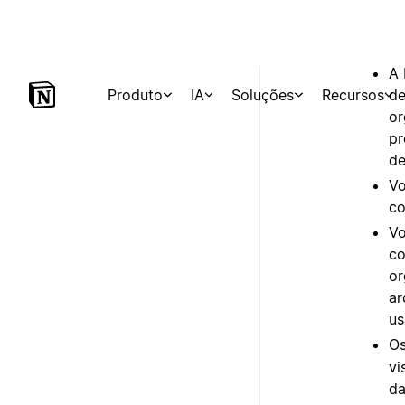
Ap
in
A 
de
or
pr
de
Vo
co
Vo
co
or
ar
us
Os
vi
da