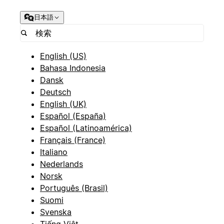
日本語
English (US)
Bahasa Indonesia
Dansk
Deutsch
English (UK)
Español (España)
Español (Latinoamérica)
Français (France)
Italiano
Nederlands
Norsk
Português (Brasil)
Suomi
Svenska