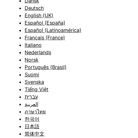
Dansk
Deutsch
English (UK)
Español (España)
Español (Latinoamérica)
Français (France)
Italiano
Nederlands
Norsk
Português (Brasil)
Suomi
Svenska
Tiếng Việt
עברית
العربية
ภาษาไทย
한국어
日本語
简体中文